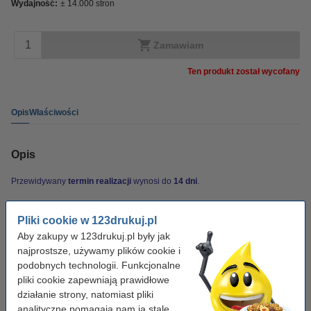
Wydajność:
± 14.000 stron
Zamawiam
Ten produkt został wycofany
Opis
Właściwości
Opis
Przewidywany
termin realizacji
wynosi do
14 dni
.
Właściwości
Pliki cookie w 123drukuj.pl
Aby zakupy w 123drukuj.pl były jak
najprostsze, używamy plików cookie i
Kolor:
-
podobnych technologii. Funkcjonalne
Typ:
zestaw do czyszczenia
pliki cookie zapewniają prawidłowe
działanie strony, natomiast pliki
Wersja:
Standard
analityczne pomagają nam ją stale