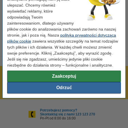
Wydajność:
± 14.000 stron
ulepszać. Chcemy również
wyświetlać reklamy, które
Marka:
Xerox
odpowiadają Twoim
zainteresowaniom, dlatego używamy
OEM:
016184500
plików cookie do analizowania zachowań zarówno na naszej
Numer artykułu:
046593
stronie, jak i poza nią. Nasza
polityka prywatności dotycząca
plików cookie
zawiera wszystkie szczegóły na temat rodzajów
tych plików i ich działania. W każdej chwili możesz zmienić
swoje preferencje. Kliknij „Zaakceptuj”, aby wyrazić zgodę.
Jeśli się nie zgadzasz, umieścimy jedynie pliki cookie
niezbędne do działania strony – funkcjonalne i analityczne.
600 tysięcy zadowolonych klientów
Zaakceptuj
Wysyłka już dzisiaj!
Odrzuć
Najniższe ceny!
Potrzebujesz pomocy?
Skontaktuj się z nami 123 123 270
Pn-Pt od 8:00 do 16:00