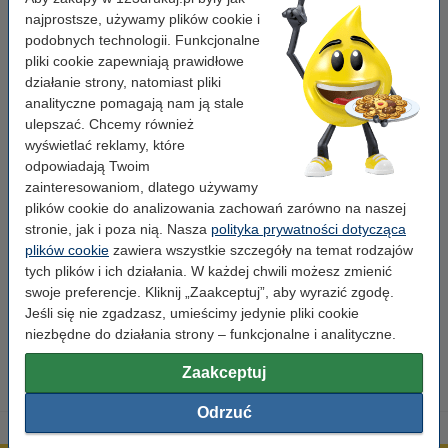
Typ:
toner
najprostsze, używamy plików cookie i
podobnych technologii. Funkcjonalne
Wersja:
zwiększona pojemność
pliki cookie zapewniają prawidłowe
Wydajność:
± 15.000 stron
działanie strony, natomiast pliki
analityczne pomagają nam ją stale
Marka:
Xerox
ulepszać. Chcemy również
wyświetlać reklamy, które
OEM:
016191800
odpowiadają Twoim
Numer artykułu:
046618
zainteresowaniom, dlatego używamy
plików cookie do analizowania zachowań zarówno na naszej
Numer:
16191800
stronie, jak i poza nią. Nasza
polityka prywatności dotycząca
plików cookie
zawiera wszystkie szczegóły na temat rodzajów
Wskazówka: zamów papier
tych plików i ich działania. W każdej chwili możesz zmienić
swoje preferencje. Kliknij „Zaakceptuj”, aby wyrazić zgodę.
Papier ksero A4 80 g/m2 (2500 szt.), 123drukuj
Jeśli się nie zgadzasz, umieścimy jedynie pliki cookie
(5 ryz)
niezbędne do działania strony – funkcjonalne i analityczne.
110,00 zł
Zaakceptuj
Odrzuć