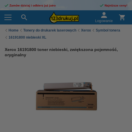
Zamów dzisiaj i odbierz już jutro
Najniższe ceny!
Logowanie
Home
Tonery do drukarek laserowych
Xerox
Symbol tonera
16191800 niebieski XL
Xerox 16191800 toner niebieski, zwiększona pojemność,
oryginalny