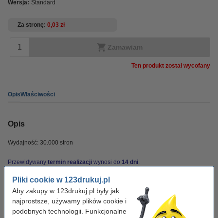
Wersja:
Standard
Za stronę
0,03 zł
Zamawiam
Ten produkt został wycofany
Opis
Właściwości
Opis
Wydajność: 30.000 stron
Przewidywany
termin realizacji
wynosi do
14 dni
.
Pliki cookie w 123drukuj.pl
Właściwości
Aby zakupy w 123drukuj.pl były jak
najprostsze, używamy plików cookie i
podobnych technologii. Funkcjonalne
Pojemność:
standard