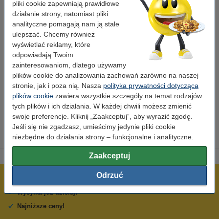
pliki cookie zapewniają prawidłowe
Kolor:
żółty
działanie strony, natomiast pliki
analityczne pomagają nam ją stale
Typ:
bęben światłoczuły
ulepszać. Chcemy również
Wersja:
Standard
wyświetlać reklamy, które
odpowiadają Twoim
Wydajność:
± 30.000 stron
zainteresowaniom, dlatego używamy
plików cookie do analizowania zachowań zarówno na naszej
Marka:
Xerox
stronie, jak i poza nią. Nasza
polityka prywatności dotycząca
OEM:
016192400
plików cookie
zawiera wszystkie szczegóły na temat rodzajów
tych plików i ich działania. W każdej chwili możesz zmienić
Numer artykułu:
046624
swoje preferencje. Kliknij „Zaakceptuj”, aby wyrazić zgodę.
Jeśli się nie zgadzasz, umieścimy jedynie pliki cookie
niezbędne do działania strony – funkcjonalne i analityczne.
Zaakceptuj
Odrzuć
600 tysięcy zadowolonych klientów
Wysyłka już dzisiaj!
Najniższe ceny!