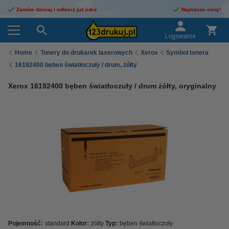
Zamów dzisiaj i odbierz już jutro
Najniższe ceny!
Logowanie
Home
Tonery do drukarek laserowych
Xerox
Symbol tonera
16192400 bęben światłoczuły / drum, żółty
Xerox 16192400 bęben światłoczuły / drum żółty, oryginalny
Pojemność:
standard
Kolor:
żółty
Typ:
bęben światłoczuły