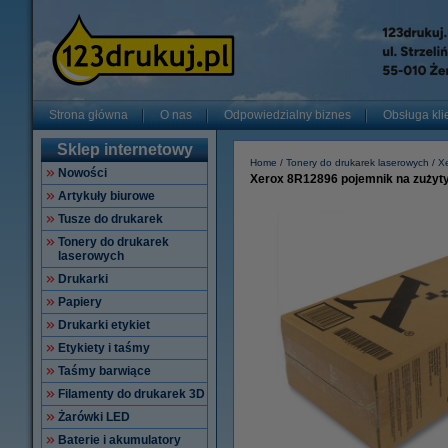
Strona główna
O nas
Odpowiedzialny biznes
Obsługa kli
Sklep internetowy
Home
Tonery do drukarek laserowych
X
Nowości
Xerox 8R12896 pojemnik na zużyty t
Artykuły biurowe
Tusze do drukarek
Tonery do drukarek
laserowych
Drukarki
Papiery
Drukarki etykiet
Etykiety i taśmy
Taśmy barwiące
Filamenty do drukarek 3D
Żarówki LED
Baterie i akumulatory