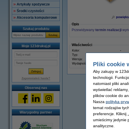
Artykuły spożywcze
Środki czystości
powięks
Akcesoria komputerowe
Opis
Szukaj produktu
Przewidywany
termin realizacji
wyn
Szukaj
Właściwości
Moje 123drukuj.pl
Kolor:
-
Typ:
Butel
Wersja:
Stand
Pliki cookie 
Wydajność:
-
Aby zakupy w 123dru
technologii. Funkcj
Zapomniałeś hasła?
natomiast pliki ana
Obserwuj nas
wyświetlać reklamy
plików cookie do an
Nasza
polityka pry
temat rodzajów tych
Wiarygodny partner
preferencje. Kliknij
umieścimy jedynie p
analityczne.