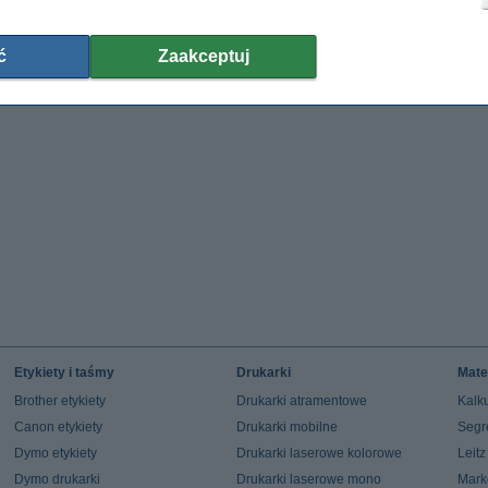
ć
Zaakceptuj
Etykiety i taśmy
Drukarki
Mate
Brother etykiety
Drukarki atramentowe
Kalku
Canon etykiety
Drukarki mobilne
Segr
Dymo etykiety
Drukarki laserowe kolorowe
Leit
Dymo drukarki
Drukarki laserowe mono
Mark