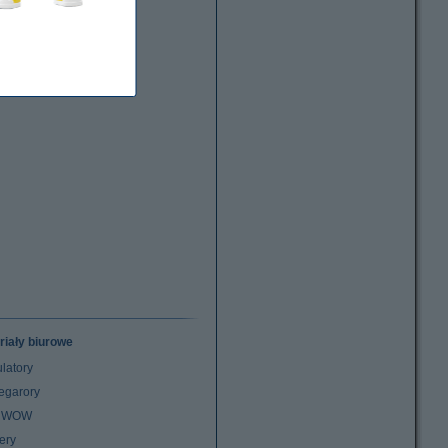
riały biurowe
latory
egarory
z WOW
ery