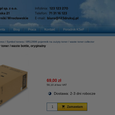
enta
Blog
Praca
Kontakt
Poradnik KSeF
erox
Symbol tonera
8R12896 pojemnik na zużyty toner / waste toner collector
oner / waste bottle, oryginalny
69,00 zł
56,10 zł bez VAT
Dostawa: 2-3 dni robocze
Zamawiam