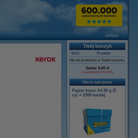
Zaloguj
Twój koszyk
Ilość
Produkt
Nie ma produktów w Twoim koszyku.
Suma:
0,00 zł
(z podatkiem 0% VAT)
Oferta specjalna!
Papier ksero A4 80 g (5
ryz = 2500 kartek)