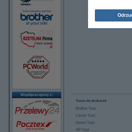
Odrzu
Współpracujemy z:
Tusze do drukarek
Brother Tusz
Canon Tusz
Epson Tusz
HP Tusz