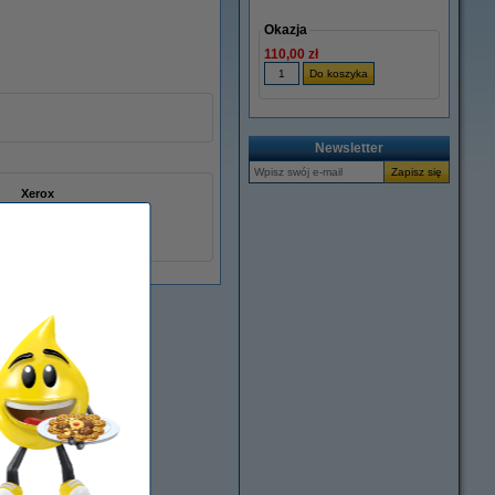
Okazja
110,00 zł
Newsletter
Xerox
008R12896
046895