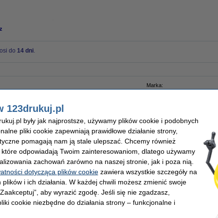
z
osi do
14 dni
.
Marka:
ka na odpady
OEM:
ard
Numer artykułu:
w 123drukuj.pl
kuj.pl były jak najprostsze, używamy plików cookie i podobnych
onalne pliki cookie zapewniają prawidłowe działanie strony,
lityczne pomagają nam ją stale ulepszać. Chcemy również
, które odpowiadają Twoim zainteresowaniom, dlatego używamy
alizowania zachowań zarówno na naszej stronie, jak i poza nią.
watności dotycząca plików cookie
zawiera wszystkie szczegóły na
 plików i ich działania. W każdej chwili możesz zmienić swoje
 „Zaakceptuj”, aby wyrazić zgodę. Jeśli się nie zgadzasz,
liki cookie niezbędne do działania strony – funkcjonalne i