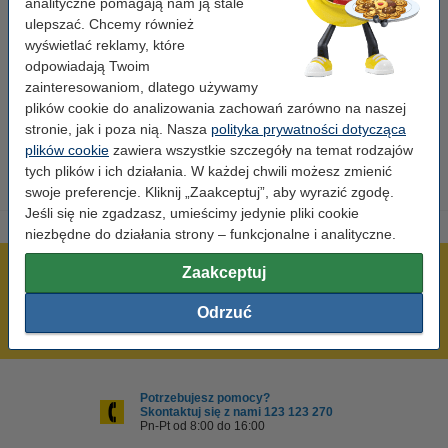
analityczne pomagają nam ją stale
ulepszać. Chcemy również
Pojemność:
12 ml
wyświetlać reklamy, które
Marka:
123drukuj
odpowiadają Twoim
zainteresowaniom, dlatego używamy
Numer artykułu:
041310
plików cookie do analizowania zachowań zarówno na naszej
Numer:
008R07662
stronie, jak i poza nią. Nasza
polityka prywatności dotycząca
plików cookie
zawiera wszystkie szczegóły na temat rodzajów
tych plików i ich działania. W każdej chwili możesz zmienić
swoje preferencje. Kliknij „Zaakceptuj”, aby wyrazić zgodę.
Jeśli się nie zgadzasz, umieścimy jedynie pliki cookie
niezbędne do działania strony – funkcjonalne i analityczne.
Zaakceptuj
600 tysięcy zadowolonych klientów
Wysyłka już dzisiaj!
Odrzuć
Najniższe ceny!
Potrzebujesz pomocy?
Skontaktuj się z nami 123 123 270
Pn-Pt od 8:00 do 16:00