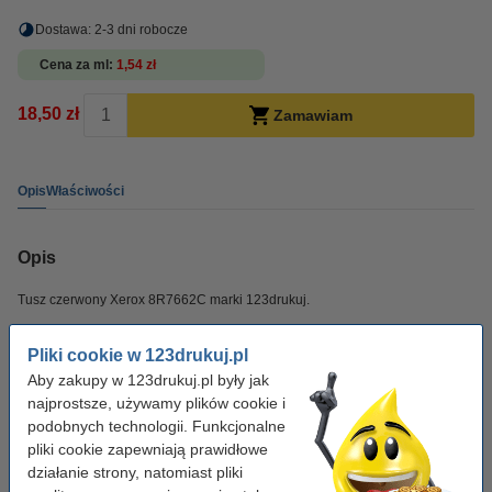
Dostawa: 2-3 dni robocze
Cena za ml
1,54 zł
18,50 zł
Zamawiam
Opis
Właściwości
Opis
Tusz czerwony Xerox 8R7662C marki 123drukuj.
Pliki cookie w 123drukuj.pl
Właściwości
Aby zakupy w 123drukuj.pl były jak
najprostsze, używamy plików cookie i
Pojemność:
standard
podobnych technologii. Funkcjonalne
pliki cookie zapewniają prawidłowe
Kolor:
czerwony
działanie strony, natomiast pliki
Typ:
tusz