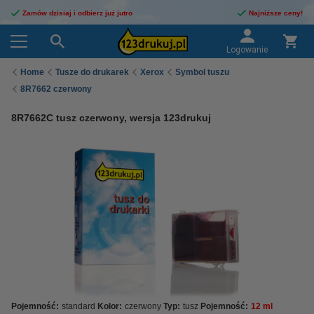
Zamów dzisiaj i odbierz już jutro
Najniższe ceny!
Logowanie
Home
Tusze do drukarek
Xerox
Symbol tuszu
8R7662 czerwony
8R7662C tusz czerwony, wersja 123drukuj
Pojemność:
standard
Kolor:
czerwony
Typ:
tusz
Pojemność:
12 ml