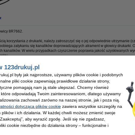
z
łowicy 8R7662.
ścią korzystania z drukarki, należy zatroszczyć się o jej odpowiednie utrzymanie (
pobiega zatykaniu się kanalików doprowadzających atrament w głowicy drukarki. 
nych kanalików. W wielu przypadkach czyszczenie poprawia jakość uzyskiwanych wy
wicy.
w 123drukuj.pl
kuj.pl były jak najprostsze, używamy plików cookie i podobnych
onalne pliki cookie zapewniają prawidłowe działanie strony,
lityczne pomagają nam ją stale ulepszać. Chcemy również
, które odpowiadają Twoim zainteresowaniom, dlatego używamy
alizowania zachowań zarówno na naszej stronie, jak i poza nią.
standard
watności dotycząca plików cookie
zawiera wszystkie szczegóły na
 plików i ich działania. W każdej chwili możesz zmienić swoje
 „Zaakceptuj”, aby wyrazić zgodę. Jeśli się nie zgadzasz,
liki cookie niezbędne do działania strony – funkcjonalne i