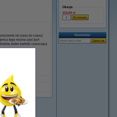
Okazja
110,00 zł
Newsletter
czyszczenie od czasu do czasu).
Oprócz tego można użyć tych
druków.Jeden kartridż czyszczący