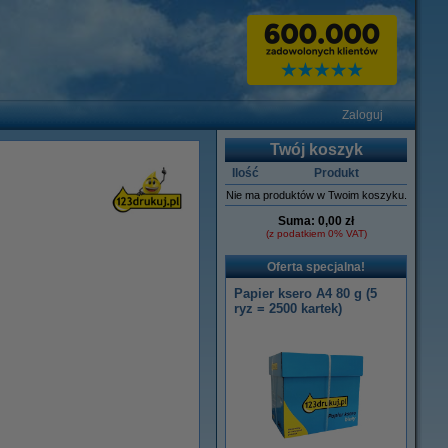
Zaloguj
Twój koszyk
Ilość
Produkt
Nie ma produktów w Twoim koszyku.
Suma:
0,00 zł
(z podatkiem 0% VAT)
Oferta specjalna!
Papier ksero A4 80 g (5
ryz = 2500 kartek)