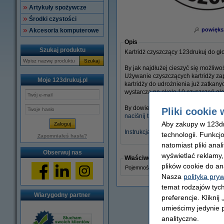
Artykuły spożywcze
Środki czystości
powięks
Akcesoria komputerowe
Opis
Szukaj produktu
Kartridż czyszczący 123drukuj do g
Szukaj
By jak najdłużej cieszyć się możliwo
Używanie czyszczących kartridży za
Moje 123drukuj.pl
kartridży do udrożnienia już zatka
wystarcza na około 10 czyszczeń gło
By dowiedzieć się więcej:
Pliki cookie 
naciśnij tutaj
Aby zakupy w 123dru
Instrukcja obsługi
technologii. Funkcj
Zapomniałeś hasła?
natomiast pliki ana
Obserwuj nas
wyświetlać reklamy
Właściwości
plików cookie do an
Pojemność:
Nasza
polityka pry
temat rodzajów tych
Wiarygodny partner
preferencje. Kliknij
umieścimy jedynie p
analityczne.