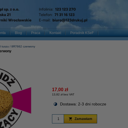
enta
Blog
Praca
Kontakt
Poradnik KSeF
 tuszu
8R7662 czerwony
zerwony
17,00 zł
13,82 zł bez VAT
Dostawa: 2-3 dni robocze
Zamawiam