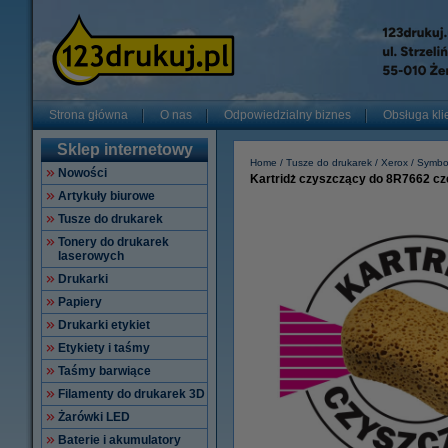
Strona główna
O nas
Odpowiedzialny biznes
Obsługa kli
Sklep internetowy
Home
Tusze do drukarek
Xerox
Symbol
Nowości
Kartridż czyszczący do 8R7662 c
Artykuły biurowe
Tusze do drukarek
Tonery do drukarek
laserowych
Drukarki
Papiery
Drukarki etykiet
Etykiety i taśmy
Taśmy barwiące
Filamenty do drukarek 3D
Żarówki LED
Baterie i akumulatory