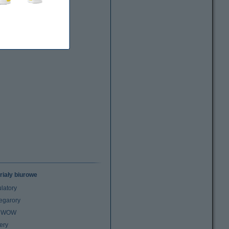
riały biurowe
latory
egarory
z WOW
ery