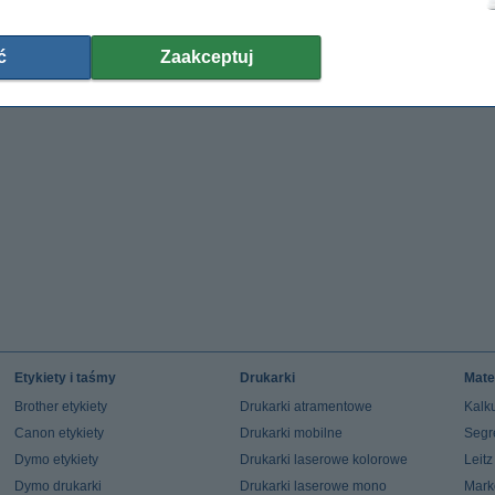
ć
Zaakceptuj
Etykiety i taśmy
Drukarki
Mate
Brother etykiety
Drukarki atramentowe
Kalku
Canon etykiety
Drukarki mobilne
Segr
Dymo etykiety
Drukarki laserowe kolorowe
Leit
Dymo drukarki
Drukarki laserowe mono
Mark