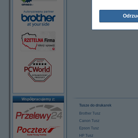
Odrzu
Współpracujemy z:
Tusze do drukarek
Brother Tusz
Canon Tusz
Epson Tusz
HP Tusz