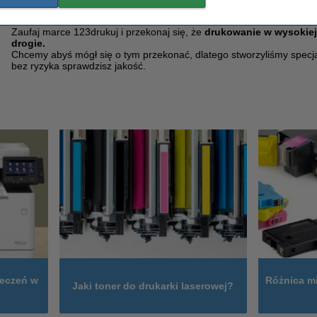
kosztów
Zaufaj marce 123drukuj i przekonaj się, że
drukowanie w wysokiej 
drogie.
Chcemy abyś mógł się o tym przekonać, dlatego stworzyliśmy specj
bez ryzyka sprawdzisz jakość.
ieczeń w
Różnica m
Jaki toner do drukarki laserowej?