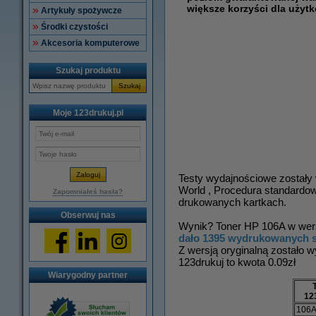
większe korzyści dla użyt
Artykuły spożywcze
Środki czystości
Akcesoria komputerowe
Szukaj produktu
Szukaj
Moje 123drukuj.pl
Testy wydajnościowe zostały
World , Procedura standardowa
Zapomniałeś hasła?
drukowanych kartkach.
Obserwuj nas
Wynik? Toner HP 106A w wersj
dało 1395 wydrukowanych s
Z wersją oryginalną zostało 
123drukuj to kwota 0.09zł
Wiarygodny partner
12
106