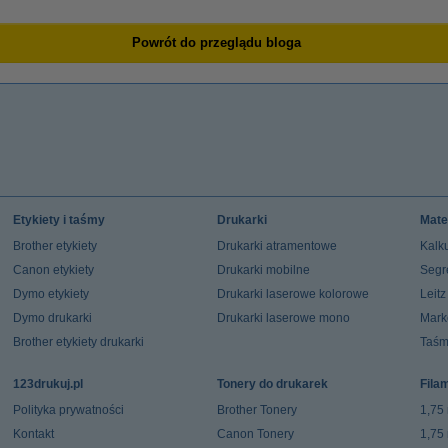
Powrót do przeglądu bloga
Etykiety i taśmy
Drukarki
Mate
Brother etykiety
Drukarki atramentowe
Kalku
Canon etykiety
Drukarki mobilne
Segr
Dymo etykiety
Drukarki laserowe kolorowe
Leit
Dymo drukarki
Drukarki laserowe mono
Mark
Brother etykiety drukarki
Taśm
123drukuj.pl
Tonery do drukarek
Fila
Polityka prywatności
Brother Tonery
1,75
Kontakt
Canon Tonery
1,75