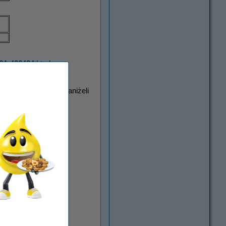
06A,426424.html
astowy
i
intensywny
aniżeli
ócimy Ci pieniądze.