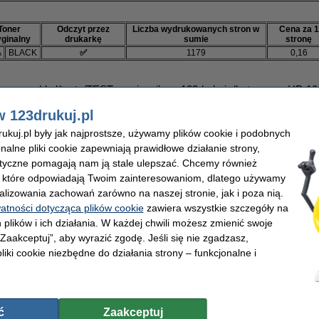
Toner
Odczyt przez
Liczba wydrukowanych stron w
Cena za 1
yginalny
drukarkę
sumie
stronę
A
BLACK
✅
1179
0,16
www.pcworld.pl/testy/TEST-zamiennikow-123drukuj-dla-tonerow-HP-1
w 123drukuj.pl
e druk z wykorzystaniem
tonera 123drukuj
jest także
bardziej kontr
kuj.pl były jak najprostsze, używamy plików cookie i podobnych
tuszu.
onalne pliki cookie zapewniają prawidłowe działanie strony,
lityczne pomagają nam ją stale ulepszać. Chcemy również
ez
PC World
, dostępny jest na stronie redakcji, po przejściu w
link
, które odpowiadają Twoim zainteresowaniom, dlatego używamy
alizowania zachowań zarówno na naszej stronie, jak i poza nią.
o oryginalnego tonera,
toner marki 123drukuj do 30dni. Jeśli nie będziesz zadowolony, zwr
watności dotycząca plików cookie
zawiera wszystkie szczegóły na
 plików i ich działania. W każdej chwili możesz zmienić swoje
 „Zaakceptuj”, aby wyrazić zgodę. Jeśli się nie zgadzasz,
liki cookie niezbędne do działania strony – funkcjonalne i
Gwarancja satysfakcji lub zwrot
ć
Zaakceptuj