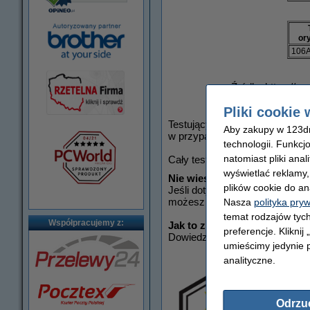
or
106
Źródło: https://
Pliki cookie 
Testujący podkreślili także, ż
Aby zakupy w 123dru
w przypadku oryginalnej wersji 
technologii. Funkcj
natomiast pliki ana
Cały test przeprowadzony prz
wyświetlać reklamy
Nie wiesz jaki toner wybrać?
plików cookie do an
Jeśli dotychczas używałeś tylk
możesz za darmo przetestować 
Nasza
polityka pry
temat rodzajów tych
Współpracujemy z:
Jak to zrobić krok po kroku?
preferencje. Kliknij
Dowiedz się więcej >>
tutaj
umieścimy jedynie p
analityczne.
Odrzu