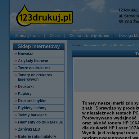
Strona główna
O nas
Odpowiedzialny biznes
Obsługa kli
Home
Test tonera HP106a dla HP Laser 107A 
Sklep internetowy
T
Nowości
Artykuły biurowe
Tusze do drukarek
Tonery do drukarek
laserowych
Drukarki
Papiery
Drukarki etykiet
Tonery naszej marki zdoby
znak "Sprawdzony produk
Etykiety i taśmy
w niezależnych testach PC
Taśmy barwiące
Porównywano wydajność
Filamenty do drukarek 3D
oraz jakość tonera HP 106
dla drukarki HP Laser 107A
Żarówki LED
Wynik, jaki osiągnął toner
Baterie i akumulatory
poziom gwarantowanej wart