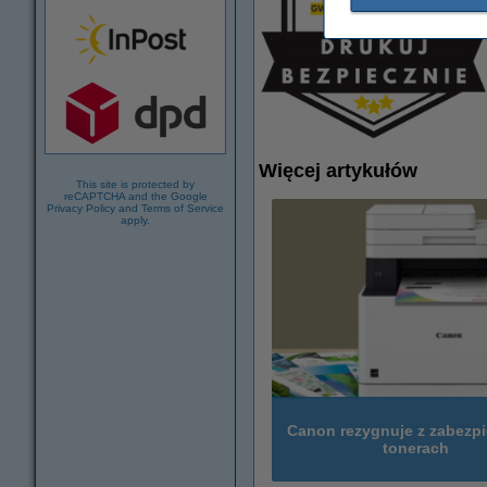
Więcej artykułów
This site is protected by
reCAPTCHA and the Google
Privacy Policy
and
Terms of Service
apply.
Canon rezygnuje z zabezp
tonerach