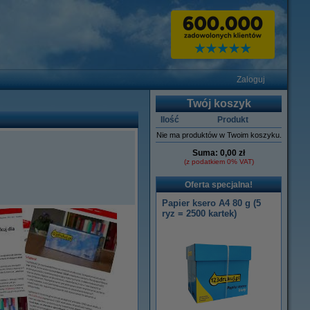
Zaloguj
Twój koszyk
Ilość
Produkt
Nie ma produktów w Twoim koszyku.
Suma:
0,00 zł
(z podatkiem 0% VAT)
Oferta specjalna!
Papier ksero A4 80 g (5
ryz = 2500 kartek)