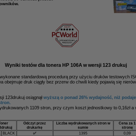
kowników.
Wyniki testów dla tonera HP 106A w wersji 123 drukuj
 wykonane standardową procedurą przy użyciu druków testowych I
 obejmuje druk ciągły bez przerw do chwili kiedy pojawią się nierów
i 123drukuj osiągnął
wyższą o ponad 26% wydajność, niż podajem
tron.
wydrukowanych 1109 stron, przy czym koszt jednostkowy to 0,16zł a
Toner
Odczyt przez
Liczba wydrukowanych stron w
Cena za 1
3drukuj
drukarkę
sumie
stronę
A
BLACK
✅
1395
0,09