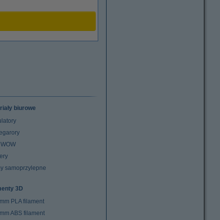
riały biurowe
latory
egarory
z WOW
ery
y samoprzylepne
menty 3D
 mm PLA filament
 mm ABS filament