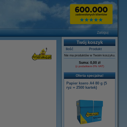
Zaloguj
Twój koszyk
Ilość
Produkt
Nie ma produktów w Twoim koszyku.
Suma:
0,00 zł
(z podatkiem 0% VAT)
Oferta specjalna!
Papier ksero A4 80 g (5
ryz = 2500 kartek)