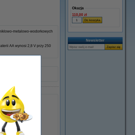
Okazja
110,00 zł
w niklowo-metalowo-wodorkowych
Newsletter
aterii AA wynosi 2,8 V przy 250
5 V
Ostrzeżenie