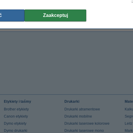
Akumulatorki AAA 123drukuj Xtreme Power
Akumulatorki AA 123drukuj Xtreme Power
P
800 mAh, 4 sztuki
2000 mAh, 4 sztuki
19,90 zł
29,00 zł
ć
Zaakceptuj
(z VAT)
(z VAT)
Etykiety i taśmy
Drukarki
Mate
Brother etykiety
Drukarki atramentowe
Kalku
Canon etykiety
Drukarki mobilne
Segr
Dymo etykiety
Drukarki laserowe kolorowe
Leit
Dymo drukarki
Drukarki laserowe mono
Mark