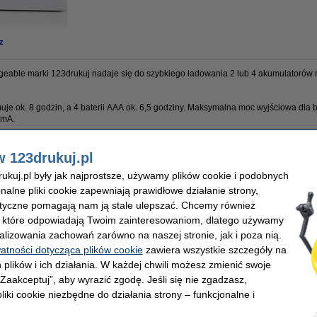
z
eable marki 123drukuj nadaje się do szybkiego ładowania 2 lub 4 akumulatoró
uje ok. 8 godzin, a 4 baterii AAA ok. 6,5 godziny. Maksymalna moc wyjściowa dla b
 mA.
w 123drukuj.pl
ukuj
Napięcie:
kuj.pl były jak najprostsze, używamy plików cookie i podobnych
Bezpieczeństwo:
onalne pliki cookie zapewniają prawidłowe działanie strony,
lityczne pomagają nam ją stale ulepszać. Chcemy również
, które odpowiadają Twoim zainteresowaniom, dlatego używamy
alizowania zachowań zarówno na naszej stronie, jak i poza nią.
watności dotycząca plików cookie
zawiera wszystkie szczegóły na
 plików i ich działania. W każdej chwili możesz zmienić swoje
 „Zaakceptuj”, aby wyrazić zgodę. Jeśli się nie zgadzasz,
liki cookie niezbędne do działania strony – funkcjonalne i