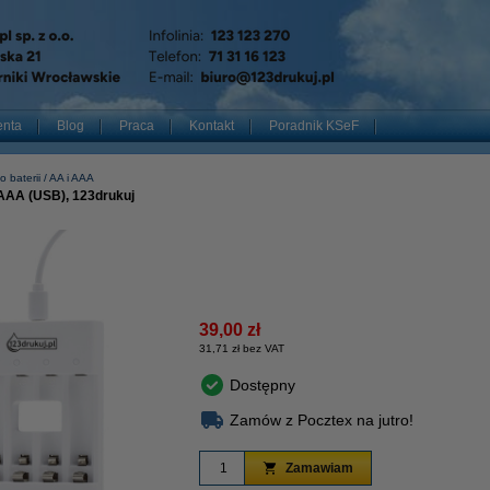
enta
Blog
Praca
Kontakt
Poradnik KSeF
 baterii
AA i AAA
AAA (USB), 123drukuj
39,00 zł
31,71 zł bez VAT
Dostępny
Zamów z Pocztex na jutro!
Zamawiam