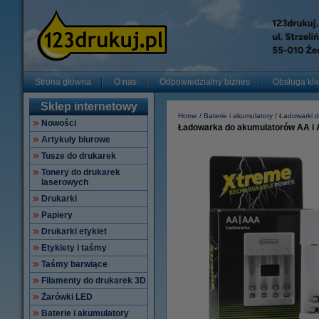
Strona główna
O nas
Odpowiedzialny biznes
Obsługa kli
Sklep internetowy
Home
Baterie i akumulatory
Ładowarki do
Nowości
Ładowarka do akumulatorów AA i 
Artykuły biurowe
Tusze do drukarek
Tonery do drukarek
laserowych
Drukarki
Papiery
Drukarki etykiet
Etykiety i taśmy
Taśmy barwiące
Filamenty do drukarek 3D
Żarówki LED
Baterie i akumulatory