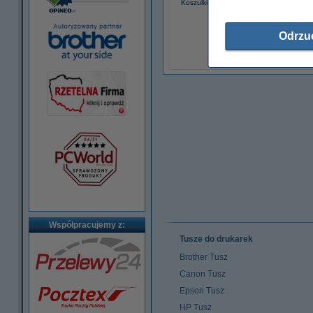
Koszulki na dokumenty A4, 30 mikronów
(100 sztuk), 123drukuj
14,90 zł
Odrzu
(z VAT)
Współpracujemy z:
Tusze do drukarek
Brother Tusz
Canon Tusz
Epson Tusz
HP Tusz