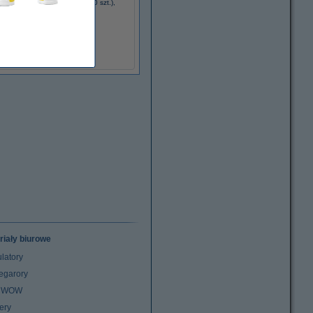
apier ksero A4 80 g/m2 (2500 szt.),
123drukuj (5 ryz)
110,00 zł
(z VAT)
riały biurowe
latory
egarory
z WOW
ery