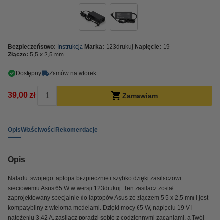
Bezpieczeństwo:
Instrukcja
Marka:
123drukuj
Napięcie:
19
Złącze:
5,5 x 2,5 mm
Dostępny
Zamów na wtorek
39,00 zł
Zamawiam
Opis
Właściwości
Rekomendacje
Opis
Naładuj swojego laptopa bezpiecznie i szybko dzięki zasilaczowi
sieciowemu Asus 65 W w wersji 123drukuj. Ten zasilacz został
zaprojektowany specjalnie do laptopów Asus ze złączem 5,5 x 2,5 mm i jest
kompatybilny z wieloma modelami. Dzięki mocy 65 W, napięciu 19 V i
natężeniu 3,42 A, zasilacz poradzi sobie z codziennymi zadaniami, a Twój