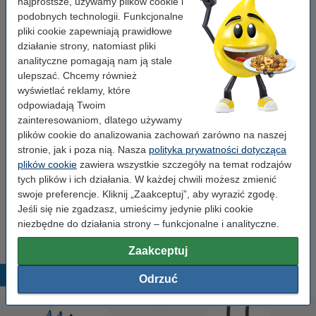
najprostsze, używamy plików cookie i
Złącze:
5,5 x 2,5 mm
podobnych technologii. Funkcjonalne
pliki cookie zapewniają prawidłowe
Numer artykułu:
ADR00277
działanie strony, natomiast pliki
Prąd:
3.42 A
analityczne pomagają nam ją stale
ulepszać. Chcemy również
Moc:
60 Hz W
wyświetlać reklamy, które
odpowiadają Twoim
Wskazówka: zamów kabel zasilający
zainteresowaniom, dlatego używamy
plików cookie do analizowania zachowań zarówno na naszej
Kabel zasilający C5 EU 3 m kątowy czarny,
stronie, jak i poza nią. Nasza
polityka prywatności dotycząca
wersja 123drukuj
plików cookie
zawiera wszystkie szczegóły na temat rodzajów
12,90 zł
tych plików i ich działania. W każdej chwili możesz zmienić
Kabel zasilający C5 EU 1,8 m kątowy czarny,
swoje preferencje. Kliknij „Zaakceptuj”, aby wyrazić zgodę.
wersja 123drukuj
Jeśli się nie zgadzasz, umieścimy jedynie pliki cookie
8,90 zł
niezbędne do działania strony – funkcjonalne i analityczne.
Zaakceptuj
Popularne produkty
Odrzuć