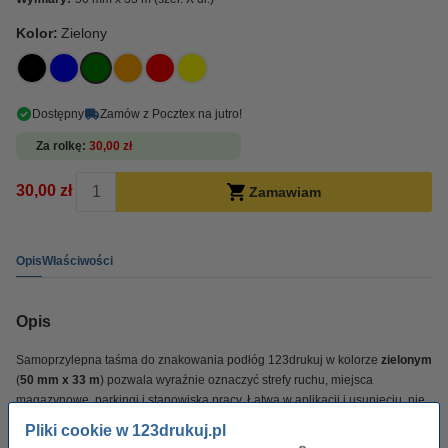
Kolor:
Zielony
Dostępny
Zamów z Pocztex na jutro!
Za rolkę
30,00 zł
30,00 zł
Zamawiam
Opis
Właściwości
Opis
Samoprzylepna taśma do znakowania podłóg 123drukuj w kolorze
zielonym
(
50 mm x 33 m
) pozwala wyraźnie oznaczyć strefy ruchu, miejsca
magazynowe, parkingi i stanowiska pracy. Łatwa w aplikacji i usunięciu, nie
pozostawia śladów. Idealna do eventów, magazynów, warsztatów i placówek
Pliki cookie w 123drukuj.pl
opieki zdrowotnej.