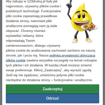
Aby zakupy w 123drukuj.pl były jak
najprostsze, używamy plików cookie i
Wybierając markę 123drukuj otrzymujesz wysoką jakość w niższej
podobnych technologii. Funkcjonalne
cenie!
pliki cookie zapewniają prawidłowe
działanie strony, natomiast pliki
analityczne pomagają nam ją stale
Właściwości
ulepszać. Chcemy również
wyświetlać reklamy, które
odpowiadają Twoim
Marka:
123drukuj
zainteresowaniom, dlatego używamy
Typ:
taśma do znakowania podłóg
plików cookie do analizowania zachowań zarówno na naszej
stronie, jak i poza nią. Nasza
polityka prywatności dotycząca
Kolor:
zielony
plików cookie
zawiera wszystkie szczegóły na temat rodzajów
Wymiary:
50 mm x 33 m (szer. X dł.)
tych plików i ich działania. W każdej chwili możesz zmienić
swoje preferencje. Kliknij „Zaakceptuj”, aby wyrazić zgodę.
Materiał:
pcv
Jeśli się nie zgadzasz, umieścimy jedynie pliki cookie
niezbędne do działania strony – funkcjonalne i analityczne.
Numer artykułu:
302638
Zaakceptuj
Odrzuć