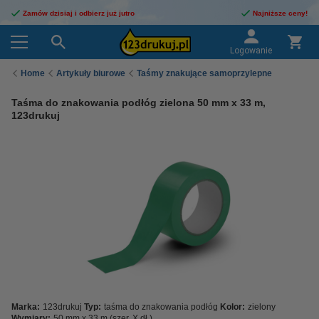
Zamów dzisiaj i odbierz już jutro
Najniższe ceny!
Logowanie
Home
Artykuły biurowe
Taśmy znakujące samoprzylepne
Taśma do znakowania podłóg zielona 50 mm x 33 m,
123drukuj
Marka:
123drukuj
Typ:
taśma do znakowania podłóg
Kolor:
zielony
Wymiary:
50 mm x 33 m (szer. X dł.)