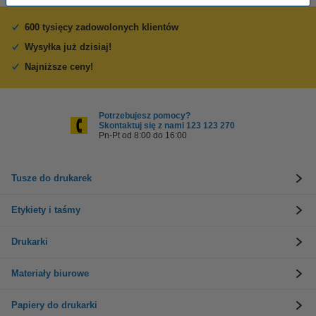
600 tysięcy zadowolonych klientów
Wysyłka już dzisiaj!
Najniższe ceny!
Potrzebujesz pomocy?
Skontaktuj się z nami 123 123 270
Pn-Pt od 8:00 do 16:00
Tusze do drukarek
Etykiety i taśmy
Drukarki
Materiały biurowe
Papiery do drukarki