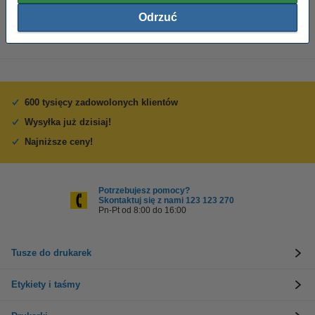
19,90 zł
Zamawiam
Odrzuć
600 tysięcy zadowolonych klientów
Wysyłka już dzisiaj!
Najniższe ceny!
Potrzebujesz pomocy?
Skontaktuj się z nami 123 123 270
Pn-Pt od 8:00 do 16:00
Tusze do drukarek
Etykiety i taśmy