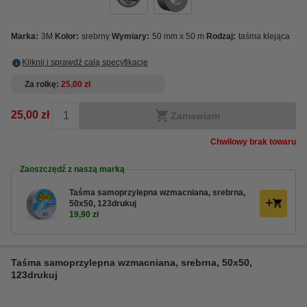
Marka:
3M
Kolor:
srebrny
Wymiary:
50 mm x 50 m
Rodzaj:
taśma klejąca
Kliknij i sprawdź całą specyfikacje
Za rolkę
25,00 zł
25,00 zł
Zamawiam
Chwilowy brak towaru
Zaoszczędź z naszą marką
Taśma samoprzylepna wzmacniana, srebrna,
50x50, 123drukuj
19,90 zł
Taśma samoprzylepna wzmacniana, srebrna, 50x50,
123drukuj