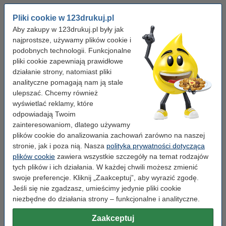
Pliki cookie w 123drukuj.pl
Aby zakupy w 123drukuj.pl były jak
najprostsze, używamy plików cookie i
podobnych technologii. Funkcjonalne
pliki cookie zapewniają prawidłowe
działanie strony, natomiast pliki
analityczne pomagają nam ją stale
ulepszać. Chcemy również
wyświetlać reklamy, które
Marka:
123drukuj
Kolor:
srebrny
Wymiary:
50 mm x 50 m
odpowiadają Twoim
Rodzaj:
taśma klejąca
zainteresowaniom, dlatego używamy
plików cookie do analizowania zachowań zarówno na naszej
Kolor:
Srebrny
stronie, jak i poza nią. Nasza
polityka prywatności dotycząca
plików cookie
zawiera wszystkie szczegóły na temat rodzajów
tych plików i ich działania. W każdej chwili możesz zmienić
swoje preferencje. Kliknij „Zaakceptuj”, aby wyrazić zgodę.
Kliknij i sprawdź całą specyfikacje
Jeśli się nie zgadzasz, umieścimy jedynie pliki cookie
Dostępny
Zamów na wtorek
niezbędne do działania strony – funkcjonalne i analityczne.
Za rolkę
19,90 zł
Zaakceptuj