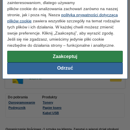
Wskazówka: zamów toner
zainteresowaniom, dlatego używamy
plików cookie do analizowania zachowań zarówno na naszej
123drukuj zamiennik Brother TN-2590XL toner
stronie, jak i poza nią. Nasza
polityka prywatności dotycząca
czarny, zwiększona pojemność
159,00 zł
plików cookie
zawiera wszystkie szczegóły na temat rodzajów
tych plików i ich działania. W każdej chwili możesz zmienić
swoje preferencje. Kliknij „Zaakceptuj”, aby wyrazić zgodę.
Zamów razem
Jeśli się nie zgadzasz, umieścimy jedynie pliki cookie
Brother NIE DOSTARCZA kabla USB.
niezbędne do działania strony – funkcjonalne i analityczne.
Kabel USB do drukarki czarny, 2 metry,
123drukuj
Zaakceptuj
7,50 zł
Odrzuć
Papier ksero A4 80 g/m2 (500 szt.), 123drukuj
23,00 zł
Do pobrania
Produkty
Oprogramowanie
Tonery
Podręcznik
Papier ksero
Kabel USB
Ograniczenie ilościowe -1 sztuka na klienta. Zapytaj o więcej dział obsługi