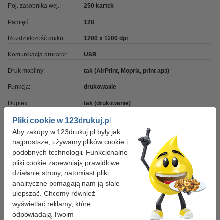
Poj. zasobnika wej.:
250 kartek
Pamięć :
128
Rozdzielczość druku:
1200 x 1200 dpi
Komunikacja drukarki:
USB
Druk mobilny:
tak (AirPrint, Mopria, print app)
Funkcja:
drukowanie
Duplex:
tak (drukowanie)
Wyświetlacz:
ekran LCD
Pliki cookie w 123drukuj.pl
Aby zakupy w 123drukuj.pl były jak
Kolor:
czarno-biały
najprostsze, używamy plików cookie i
podobnych technologii. Funkcjonalne
Typ:
drukarka laserowa
pliki cookie zapewniają prawidłowe
Auto. podajnik skan.
nie
działanie strony, natomiast pliki
(ADF):
analityczne pomagają nam ją stale
ulepszać. Chcemy również
Wifi:
nie
wyświetlać reklamy, które
odpowiadają Twoim