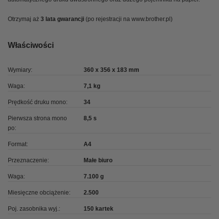
Otrzymaj aż
3 lata gwarancji
(po rejestracji na www.brother.pl)
Właściwości
Wymiary:
360 x 356 x 183 mm
Waga:
7,1 kg
Prędkość druku mono:
34
Pierwsza strona mono
8,5 s
po:
Format:
A4
Przeznaczenie:
Małe biuro
Waga:
7.100 g
Miesięczne obciążenie:
2.500
Poj. zasobnika wyj.:
150 kartek