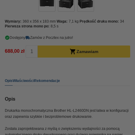
Wymiary:
360 x 356 x 183 mm
Waga:
7,1 kg
Prędkość druku mono:
34
Pierwsza strona mono po:
8,5 s
Dostępny
Zamów z Pocztex na jutro!
688,00 zł
Zamawiam
Opis
Właściwości
Rekomendacje
Opis
Drukarka monochromatyczna Brother HL-L2460DN jest łatwa w konfiguracji
oraz zapewnia szybkie i bezproblemowe drukowanie.
Została zaprojektowana z myślą o zwiększeniu wydajności za pomocą
automatycznego druku dwustronnego oraz dużego pojemnika na papier.