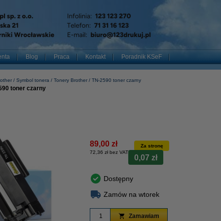
enta
Blog
Praca
Kontakt
Poradnik KSeF
other
Symbol tonera
Tonery Brother
TN-2590 toner czarny
590 toner czarny
89,00 zł
Za stronę
72,36 zł bez VAT
0,07 zł
Dostępny
Zamów na wtorek
Zamawiam