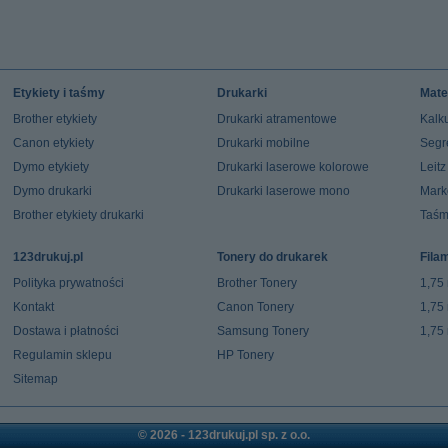
Etykiety i taśmy
Drukarki
Mate
Brother etykiety
Drukarki atramentowe
Kalku
Canon etykiety
Drukarki mobilne
Segr
Dymo etykiety
Drukarki laserowe kolorowe
Leit
Dymo drukarki
Drukarki laserowe mono
Mark
Brother etykiety drukarki
Taśm
123drukuj.pl
Tonery do drukarek
Fila
Polityka prywatności
Brother Tonery
1,75
Kontakt
Canon Tonery
1,75
Dostawa i płatności
Samsung Tonery
1,75
Regulamin sklepu
HP Tonery
Sitemap
© 2026 - 123drukuj.pl sp. z o.o.