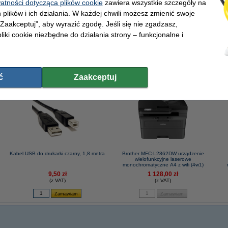
watności dotycząca plików cookie
zawiera wszystkie szczegóły na
 plików i ich działania. W każdej chwili możesz zmienić swoje
 „Zaakceptuj”, aby wyrazić zgodę. Jeśli się nie zgadzasz,
ik Brother TN-2590XL toner czarny, zwiększona pojemność
liki cookie niezbędne do działania strony – funkcjonalne i
ć
Zaakceptuj
Kabel USB do drukarki czarny, 1,8 metra
Brother MFC-L2862DW urządzenie
wielofunkcyjne laserowe
monochromatyczne A4 z wifi (4w1)
9,50 zł
1 128,00 zł
(z VAT)
(z VAT)