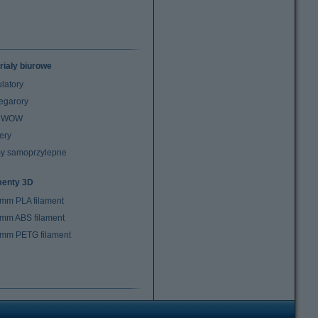
riały biurowe
latory
egarory
z WOW
ery
y samoprzylepne
menty 3D
 mm PLA filament
 mm ABS filament
 mm PETG filament