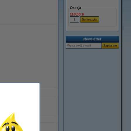
Okazja
110,00 zł
Newsletter
TN2590
czarny
TN2590