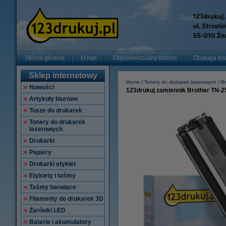
Strona główna
O nas
Odpowiedzialny biznes
Obsługa kli
Sklep internetowy
Home
Tonery do drukarek laserowych
Br
Nowości
123drukuj zamiennik Brother TN-2
Artykuły biurowe
Tusze do drukarek
Tonery do drukarek
laserowych
Drukarki
Papiery
Drukarki etykiet
Etykiety i taśmy
Taśmy barwiące
Filamenty do drukarek 3D
Żarówki LED
Baterie i akumulatory