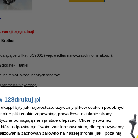
z
wersji oryginalnej!
 Brother
ającą certyfikat
ISO9001
(więc według najwyższych norm jakości).
a dodatek...
taniej!
ej na temat jakości naszych tonerów.
uj dajemy 100% gwarancję.
w 123drukuj.pl
kuj.pl były jak najprostsze, używamy plików cookie i podobnych
ard
OEM:
ukuj
Kolor:
onalne pliki cookie zapewniają prawidłowe działanie strony,
0 stron
Numer:
lityczne pomagają nam ją stale ulepszać. Chcemy również
, które odpowiadają Twoim zainteresowaniom, dlatego używamy
alizowania zachowań zarówno na naszej stronie, jak i poza nią.
ięcej)!