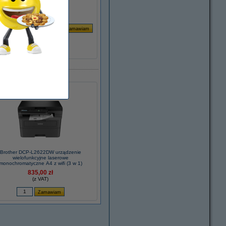
Za stronę
0,05 zł
Brother DCP-L2622DW urządzenie
wielofunkcyjne laserowe
monochromatyczne A4 z wifi (3 w 1)
835,00 zł
(z VAT)