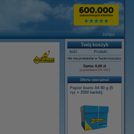
Zaloguj
Twój koszyk
Ilość
Produkt
Nie ma produktów w Twoim koszyku.
Suma:
0,00 zł
(z podatkiem 0% VAT)
Oferta specjalna!
Papier ksero A4 80 g (5
ryz = 2500 kartek)