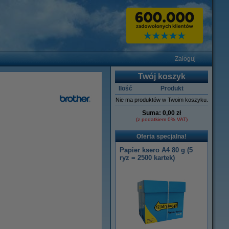
Zaloguj
Twój koszyk
Ilość
Produkt
Nie ma produktów w Twoim koszyku.
Suma:
0,00 zł
(z podatkiem 0% VAT)
Oferta specjalna!
Papier ksero A4 80 g (5
ryz = 2500 kartek)