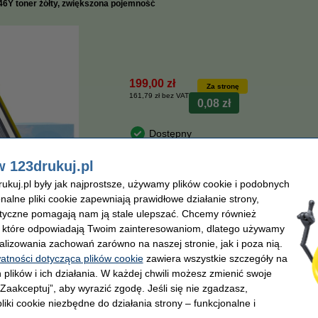
46Y toner żółty, zwiększona pojemność
199,00 zł
Za stronę
161,79 zł bez VAT
0,08 zł
Dostępny
Zamów na poniedziałek
w 123drukuj.pl
kuj.pl były jak najprostsze, używamy plików cookie i podobnych
Zamawiam
onalne pliki cookie zapewniają prawidłowe działanie strony,
lityczne pomagają nam ją stale ulepszać. Chcemy również
, które odpowiadają Twoim zainteresowaniom, dlatego używamy
z
alizowania zachowań zarówno na naszej stronie, jak i poza nią.
watności dotycząca plików cookie
zawiera wszystkie szczegóły na
u do wersji oryginalnej!
 plików i ich działania. W każdej chwili możesz zmienić swoje
 „Zaakceptuj”, aby wyrazić zgodę. Jeśli się nie zgadzasz,
 Brother
liki cookie niezbędne do działania strony – funkcjonalne i
0 stron
.
(czyli 300 stron więcej niż wersja Brother)