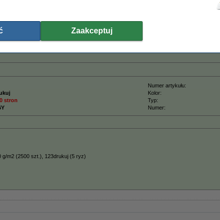
ającą certyfikat
ISO9001
(więc według najwyższych norm jakości).
wiele większa wydajność niż wersja Brother i ...........
taniej!!!
ć
Zaakceptuj
 (wersję 123drukuj) zamiast tonera Brother..
uj dajemy 100% gwarancję.
Numer artykułu:
ukuj
Kolor:
0 stron
Typ:
6Y
Numer:
 g/m2 (2500 szt.), 123drukuj (5 ryz)