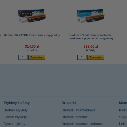
y
Brother TN-242BK toner czarny, oryginalny
Brother TN-246C toner niebieski,
zwiększona pojemność, oryginalny
314,00 zł
399,00 zł
(z VAT)
(z VAT)
Etykiety i taśmy
Drukarki
Mate
Brother etykiety
Drukarki atramentowe
Kalku
Canon etykiety
Drukarki mobilne
Segr
Dymo etykiety
Drukarki laserowe kolorowe
Leit