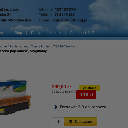
enta
Blog
Praca
Kontakt
Poradnik KSeF
other
Symbol tonera
Tonery Brother
TN-246Y żółty XL
kszona pojemność, oryginalny
399,00 zł
Za stronę
324,39 zł bez VAT
0,18 zł
Dostawa: 2-3 dni robocze
Zamawiam