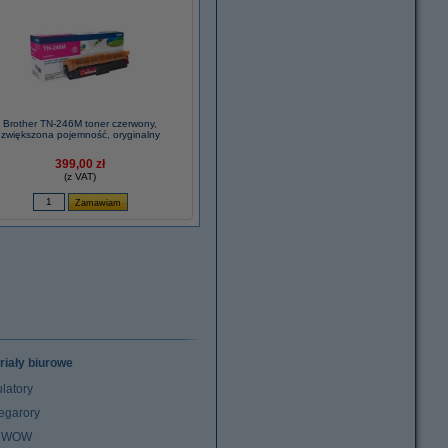
Brother TN-246M toner czerwony,
zwiększona pojemność, oryginalny
399,00 zł
(z VAT)
riały biurowe
latory
egarory
z WOW