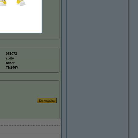
051073
żółty
toner
TN246Y