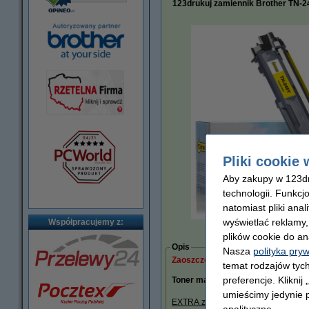
123drukuj zamiennik Brother TN-2
Pliki cookie 
Aby zakupy w 123dru
technologii. Funkcj
natomiast pliki ana
wyświetlać reklamy
Współpracujemy z:
powięks
plików cookie do an
Opis
Nasza
polityka pry
Zaoszczędź ponad
55%
w porównani
temat rodzajów tych
preferencje. Kliknij
Toner marki 123drukuj do drukarek
umieścimy jedynie p
EXTRA zwiększona pojemność
2.50
analityczne.