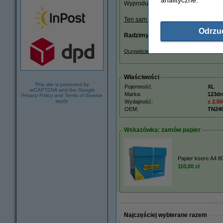
Wyprodukowany przez fabrykę posiad
Ten sam poziom jakości wydruku
, o 
Odrzu
Radzimy Państwu zakupić ten toner
Oczywiście, także na ten produkt 123druk
Właściwości
This site is protected by
Pojemność:
XL
reCAPTCHA and the Google
Marka:
123dr
Privacy Policy
and
Terms of Service
apply.
Wydajność:
± 2.50
OEM:
TN24
Wskazówka: zamów papier
Papier ksero A4 80
110,00 zł
Najczęściej wybierane razem