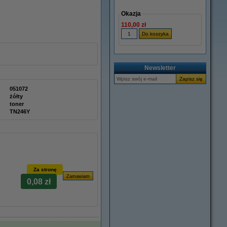
Okazja
110,00 zł
Newsletter
051072
żółty
toner
TN246Y
Za stronę
0,08 zł