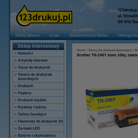
Strona główna
O nas
Odpowiedzialny biznes
Obsługa kli
Sklep internetowy
Home
Tonery do drukarek laserowych
Br
Nowości
Brother TN-246Y toner żółty, zwię
Artykuły biurowe
Tusze do drukarek
Tonery do drukarek
laserowych
Drukarki
Papiery
Drukarki etykiet
Etykiety i taśmy
Taśmy barwiące
Filamenty do drukarek 3D
Żarówki LED
Baterie i akumulatory