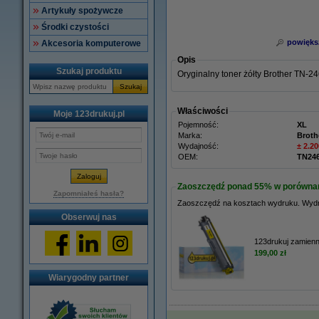
Artykuły spożywcze
Środki czystości
powięks
Akcesoria komputerowe
Opis
Szukaj produktu
Oryginalny toner żółty Brother TN-2
Szukaj
Właściwości
Moje 123drukuj.pl
Pojemność:
XL
Marka:
Broth
Wydajność:
± 2.20
OEM:
TN24
Zaoszczędź ponad
55%
w porównani
Zapomniałeś hasła?
Zaoszczędź na kosztach wydruku. Wyd
Obserwuj nas
123drukuj zamienn
199,00 zł
Wiarygodny partner