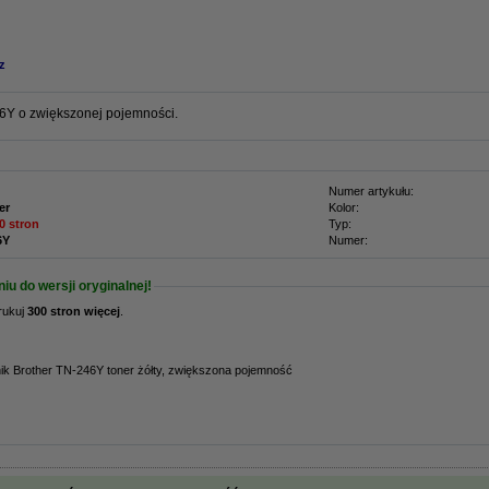
z
46Y o zwiększonej pojemności.
Numer artykułu:
er
Kolor:
0 stron
Typ:
6Y
Numer:
u do wersji oryginalnej!
rukuj
300 stron więcej
.
ik Brother TN-246Y toner żółty, zwiększona pojemność