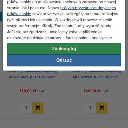
plików cookie do analizowania zachowań zarówno na naszej
stronie, jak i poza nią. Nasza
polityka prywatności dotycząca
plików cookie
zawiera wszystkie szczegóły na temat rodzajów
Popularne produkty
tych plików i ich działania. W każdej chwili możesz zmienić
swoje preferencje. Kliknij „Zaakceptuj”, aby wyrazić zgodę.
Jeśli się nie zgadzasz, umieścimy jedynie pliki cookie
niezbędne do działania strony – funkcjonalne i analityczne.
Zaakceptuj
Odrzuć
123drukuj zamiennik Samsung
123drukuj zamiennik Samsung
MLT-D1042S (SU737A) toner
MLT-D2092L (SV003A) toner
czarny
czarny, zwiększona pojemność
119,00 zł
169,00 zł
z VAT
z VAT