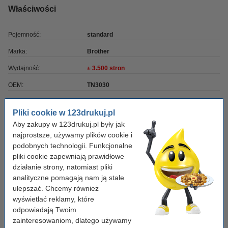
Właściwości
Pojemność:
standard
Marka:
Brother
Wydajność:
± 3.500 stron
OEM:
TN3030
Numer artykułu:
029720
Pliki cookie w 123drukuj.pl
Kolor:
czarny
Aby zakupy w 123drukuj.pl były jak
najprostsze, używamy plików cookie i
Typ:
toner
podobnych technologii. Funkcjonalne
Numer:
TN3030
pliki cookie zapewniają prawidłowe
działanie strony, natomiast pliki
analityczne pomagają nam ją stale
Wskazówka: zamów papier
ulepszać. Chcemy również
wyświetlać reklamy, które
Papier ksero A4 80 g/m2 (2500 szt.), 123drukuj
(5 ryz)
odpowiadają Twoim
110,00 zł
zainteresowaniom, dlatego używamy