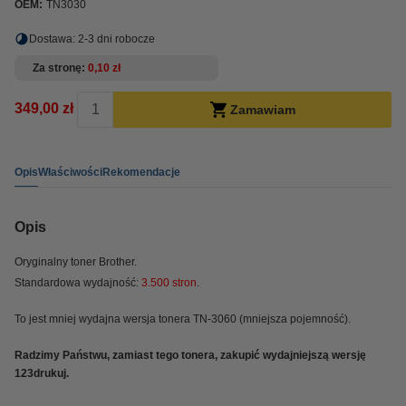
OEM:
TN3030
Dostawa: 2-3 dni robocze
Za stronę
0,10 zł
349,00 zł
Zamawiam
Opis
Właściwości
Rekomendacje
Opis
Oryginalny toner Brother.
Standardowa wydajność:
3.500 stron
.
To jest mniej wydajna wersja tonera TN-3060 (mniejsza pojemność).
Radzimy Państwu, zamiast tego tonera, zakupić wydajniejszą wersję
123drukuj.