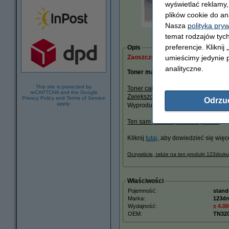
wyświetlać reklamy
plików cookie do an
Nasza
polityka pry
powięks
temat rodzajów tych
preferencje. Kliknij
Opis
Zaoszczędź prawie
umieścimy jedynie p
85%
w porównan
analityczne.
Toner marki 123drukuj do drukarek
This site is protected by
Toner całkowicie recyklowany
do dru
reCAPTCHA and the Google
Zwiększona pojemność
4.000 stron
Privacy Policy
and
Terms of Service
Odrzu
apply.
Wyprodukowany przez fabrykę posiad
Ten sam poziom jakości wydruku
, o 
Kliknij
tutaj
, aby dowiedzieć się więc
Oczywiście, także na ten produkt 123druk
Właściwości
Pojemność:
stand
Marka:
123dr
Wydajność:
± 4.00
OEM:
TN32