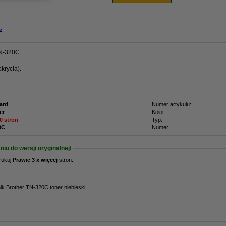
z
TN-320C.
krycia).
ard
Numer artykułu:
er
Kolor:
0 stron
Typ:
0C
Numer:
iu do wersji oryginalnej!
ukuj
Prawie 3 x więcej
stron.
ik Brother TN-320C toner niebieski