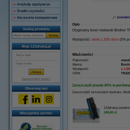
Artykuły spożywcze
Środki czystości
powięks
Akcesoria komputerowe
Opis
Szukaj produktu
Oryginalny toner niebieski Brother 
Szukaj
Wydajność:
około 1.500 stron
(5% po
Moje 123drukuj.pl
Właściwości
Pojemność:
stand
Marka:
Broth
Wydajność:
± 1.50
OEM:
TN32
Zapomniałeś hasła?
Zaoszczędź prawie
85%
w porównan
Obserwuj nas
Zaoszczędź na kosztach wydruku.
Wydr
123drukuj zamienn
149,00 zł
Wiarygodny partner