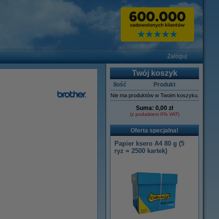
Zaloguj
Twój koszyk
Ilość
Produkt
Nie ma produktów w Twoim koszyku.
Suma:
0,00 zł
(z podatkiem 0% VAT)
Oferta specjalna!
Papier ksero A4 80 g (5
ryz = 2500 kartek)