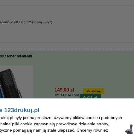
 g/m2 (2500 szt.), 123drukuj (5 ryz)
0C toner niebieski
149,00 zł
Za stronę
121,14 zł bez VAT
0,04 zł
w 123drukuj.pl
Dostępny
kuj.pl były jak najprostsze, używamy plików cookie i podobnych
Zamów na wtorek
onalne pliki cookie zapewniają prawidłowe działanie strony,
lityczne pomagają nam ją stale ulepszać. Chcemy również
Zamawiam