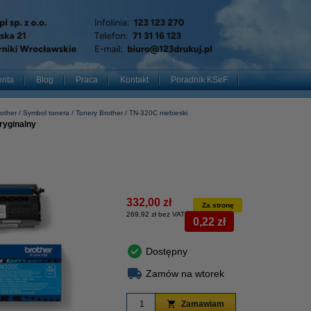
enta
Blog
Praca
Kontakt
Poradnik KSeF
other
Symbol tonera
Tonery Brother
TN-320C niebieski
ryginalny
332,00 zł
Za stronę
269,92 zł bez VAT
0,22 zł
Dostępny
Zamów na wtorek
Zamawiam