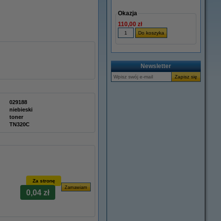
Okazja
110,00 zł
Newsletter
029188
niebieski
toner
TN320C
Za stronę
0,04 zł