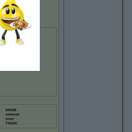
029189
niebieski
toner
TN320C