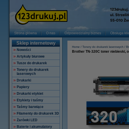
Strona główna
O nas
Odpowiedzialny biznes
Obsługa kli
Sklep internetowy
Home
Tonery do drukarek laserowych
Br
Nowości
Brother TN-320C toner niebieski, o
Artykuły biurowe
Tusze do drukarek
Tonery do drukarek
laserowych
Drukarki
Papiery
Drukarki etykiet
Etykiety i taśmy
Taśmy barwiące
Filamenty do drukarek 3D
Żarówki LED
Baterie i akumulatory