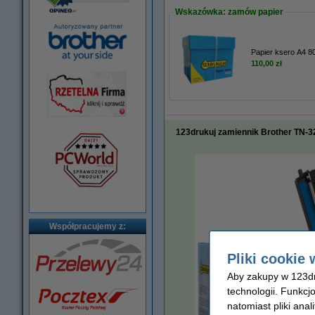
Wskazówka: zamów papier
Papier ksero A4 80
110,00 zł
123drukuj zamiennik Brother TN-32
Współpracujemy z:
Pliki cookie 
Aby zakupy w 123dru
technologii. Funkcj
natomiast pliki ana