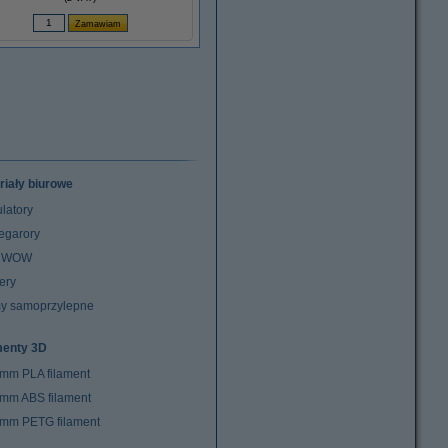
riały biurowe
latory
egarory
z WOW
ery
y samoprzylepne
menty 3D
 mm PLA filament
 mm ABS filament
 mm PETG filament