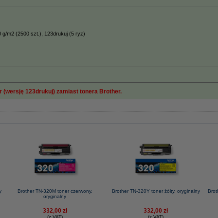
 g/m2 (2500 szt.), 123drukuj (5 ryz)
 (wersję 123drukuj) zamiast tonera Brother.
y
Brother TN-320M toner czerwony,
Brother TN-320Y toner żółty, oryginalny
Brot
oryginalny
332,00 zł
332,00 zł
(z VAT)
(z VAT)