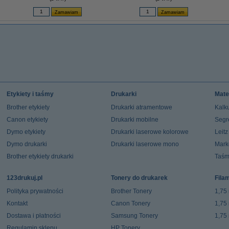
Etykiety i taśmy
Drukarki
Mate
Brother etykiety
Drukarki atramentowe
Kalku
Canon etykiety
Drukarki mobilne
Segr
Dymo etykiety
Drukarki laserowe kolorowe
Leit
Dymo drukarki
Drukarki laserowe mono
Mark
Brother etykiety drukarki
Taśm
123drukuj.pl
Tonery do drukarek
Fila
Polityka prywatności
Brother Tonery
1,75
Kontakt
Canon Tonery
1,75
Dostawa i płatności
Samsung Tonery
1,75
Regulamin sklepu
HP Tonery