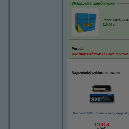
Wskazówka: zamów papier
Papier ksero A4 80
110,00 zł
Porada
Radzimy Państwu zakupić ten toner
Najczęściej wybierane razem
Brother TN-320BK toner czarny, oryginaln
247,50 zł
(z VAT)