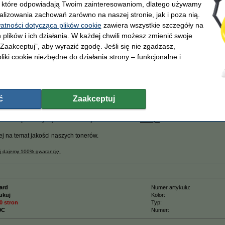
, które odpowiadają Twoim zainteresowaniom, dlatego używamy
alizowania zachowań zarówno na naszej stronie, jak i poza nią.
watności dotycząca plików cookie
zawiera wszystkie szczegóły na
z
 plików i ich działania. W każdej chwili możesz zmienić swoje
 „Zaakceptuj”, aby wyrazić zgodę. Jeśli się nie zgadzasz,
liki cookie niezbędne do działania strony – funkcjonalne i
iu do wersji oryginalnej!
 Brother.
karek Brother
.
(czyli
2.500 stron więcej
niż wersja Brother)
ć
Zaakceptuj
ającą certyfikat
ISO9001
(więc według najwyższych norm jakości).
wiele większa wydajność niż wersja Brother i ...........
taniej!!!
ej na temat jakości naszych tonerów.
uj dajemy 100% gwarancję.
ard
Numer artykułu:
ukuj
Kolor:
0 stron
Typ:
0C
Numer: