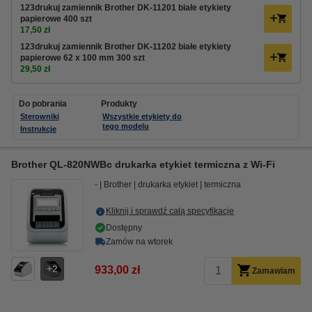
123drukuj zamiennik Brother DK-11201 białe etykiety
papierowe 400 szt
17,50 zł
123drukuj zamiennik Brother DK-11202 białe etykiety
papierowe 62 x 100 mm 300 szt
29,50 zł
Do pobrania
Produkty
Sterowniki
Wszystkie etykiety do
tego modelu
Instrukcje
Brother QL-820NWBc drukarka etykiet termiczna z Wi-Fi
-
Brother
drukarka etykiet
termiczna
Kliknij i sprawdź całą specyfikacje
Dostępny
Zamów na wtorek
2
933,00 zł
Zamawiam