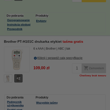
Do pobrania
Produkty
Oprogramowanie
Etykiety
Instrukcja obsługi
Przewodnik
Brother PT-H101C drukarka etykiet
taśma gratis
6 x AAA
Brother
ABC
tak
Kliknij i sprawdź całą specyfikacje
109,00 zł
Zamawiam
Chwilowy brak towaru
2
Do pobrania
Produkty
Podręcznik
Wszystkie taśmy
użytkownika
Szybki start