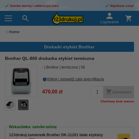
Zamów dzisiaj i odbierz już jutro
Najniższe ceny!
Logowanie
Home
Drukarki etykiet Brother
Brother QL-800 drukarka etykiet termiczna
-
Brother
termiczna
58
Kliknij i sprawdź całą specyfikacje
470,00 zł
Zamawiam
Chwilowy brak towaru
3
Wskazówka: zamów taśmę
123drukuj zamiennik Brother DK-11201 białe etykiety