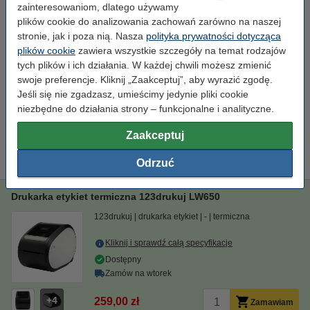
zainteresowaniom, dlatego używamy
plików cookie do analizowania zachowań zarówno na naszej
Wskazówka: zamów taśmę
stronie, jak i poza nią. Nasza
polityka prywatności dotycząca
123drukuj zamiennik Brother DK-11201 białe etykiety
plików cookie
zawiera wszystkie szczegóły na temat rodzajów
papierowe 400 szt
17,50 zł
tych plików i ich działania. W każdej chwili możesz zmienić
swoje preferencje. Kliknij „Zaakceptuj”, aby wyrazić zgodę.
123drukuj zamiennik Brother DK-11202 białe etykiety
papierowe 62 x 100 mm 300 szt
Jeśli się nie zgadzasz, umieścimy jedynie pliki cookie
29,50 zł
niezbędne do działania strony – funkcjonalne i analityczne.
Zaakceptuj
Do pobrania
Produkty
Sterowniki
Wszystkie etykiety do
tego modelu
Instrukcje
Odrzuć
Drukarka etykiet termiczna 123drukuj LW650
123drukuj
drukarka etykiet
-
termiczna
Kliknij i sprawdź całą specyfikacje
Dostępny
Zamów na wtorek
4
259,00 zł
Zamawiam