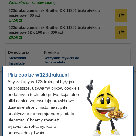
Wskazówka: zamów taśmę
123drukuj zamiennik Brother DK-11201 białe etykiety
papierowe 400 szt
17,50 zł
123drukuj zamiennik Brother DK-11202 białe etykiety
papierowe 62 x 100 mm 300 szt
29,50 zł
Do pobrania
Produkty
Sterowniki
Wszystkie etykiety do
tego modelu
Instrukcje
Pliki cookie w 123drukuj.pl
Brother QL-700 drukarka etykiet termiczna
Aby zakupy w 123drukuj.pl były jak
najprostsze, używamy plików cookie i
-
Brother
termiczna
59
podobnych technologii. Funkcjonalne
Kliknij i sprawdź całą specyfikacje
pliki cookie zapewniają prawidłowe
Dostępny
działanie strony, natomiast pliki
Zamów na wtorek
analityczne pomagają nam ją stale
ulepszać. Chcemy również
1
385,00 zł
Zamawiam
wyświetlać reklamy, które
odpowiadają Twoim