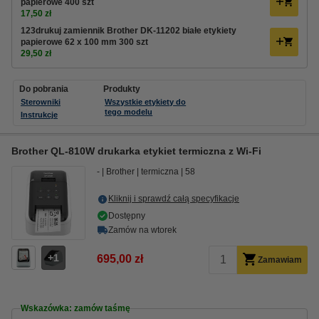
papierowe 400 szt
17,50 zł
123drukuj zamiennik Brother DK-11202 białe etykiety
papierowe 62 x 100 mm 300 szt
29,50 zł
Do pobrania
Produkty
Sterowniki
Wszystkie etykiety do
tego modelu
Instrukcje
Brother QL-810W drukarka etykiet termiczna z Wi-Fi
-
Brother
termiczna
58
Kliknij i sprawdź całą specyfikacje
Dostępny
Zamów na wtorek
1
695,00 zł
Zamawiam
Wskazówka: zamów taśmę