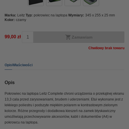
Marka:
Leitz
Typ:
pokrowiec na laptopa
Wymiary:
345 x 255 x 25 mm
Kolor:
czarny
99,00 zł
Zamawiam
Chwilowy brak towaru
Opis
Właściwości
Opis
Pokrowiec na laptopa Leitz Complete chroni urządzenia o przekątnej ekranu
13,3 cala przed zarysowaniami, brudem i uderzeniami. Etui wykonane jest z
lekkiego poliestru i podszyte miękkim polarem w kontrastowym zielonym
kolorze. Różne przegrody i dodatkowa kieszeń na zamek błyskawiczny
umożliwiają przechowywanie akcesoriów, kabli i dokumentów (A4) w
pokrowcu na laptopa.