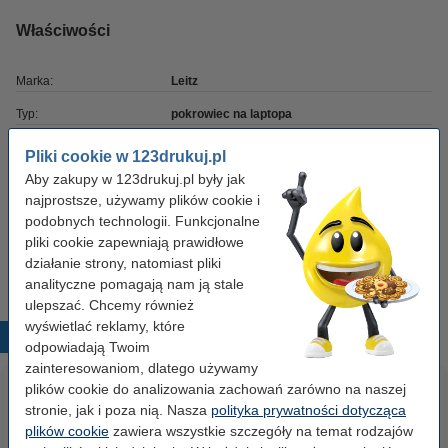
Właściwości
Marka:
Leitz
Typ:
pokrowiec na laptopa
Wymiary:
345 x 255 x 25 mm
Pliki cookie w 123drukuj.pl
Aby zakupy w 123drukuj.pl były jak
Kolor:
czarny
najprostsze, używamy plików cookie i
Rozmiar laptopa:
13,3 ''
podobnych technologii. Funkcjonalne
pliki cookie zapewniają prawidłowe
Numer artykułu:
211869
działanie strony, natomiast pliki
analityczne pomagają nam ją stale
ulepszać. Chcemy również
wyświetlać reklamy, które
Popularne produkty
odpowiadają Twoim
zainteresowaniom, dlatego używamy
plików cookie do analizowania zachowań zarówno na naszej
stronie, jak i poza nią. Nasza
polityka prywatności dotycząca
plików cookie
zawiera wszystkie szczegóły na temat rodzajów