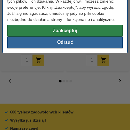
tych plików i ich działania. W każdej chwili możesz zmienić
swoje preferencje. Kliknij „Zaakceptuj”, aby wyrazić zgodę.
Jeśli się nie zgadzasz, umieścimy jedynie pliki cookie
niezbędne do działania strony – funkcjonalne i analityczne.
Canon PG-545XL tusz czarny,
Canon CLI-581BK tusz czarny,
zwiększona pojemność, wersja
wersja 123drukuj
Zaakceptuj
123drukuj
Odrzuć
89,00 zł
29,50 zł
z VAT
z VAT
600 tysięcy zadowolonych klientów
Wysyłka już dzisiaj!
Najniższe ceny!