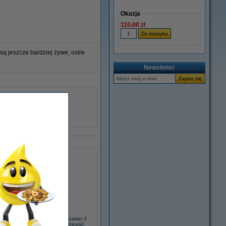
Okazja
110,00 zł
są jeszcze bardziej żywe, ostre
Newsletter
Lexmark
040608
14L0174E
xmark 14L0269E (Nr 210XL) pakiet 3
uszów C/M/Y, zwiększona pojemność,