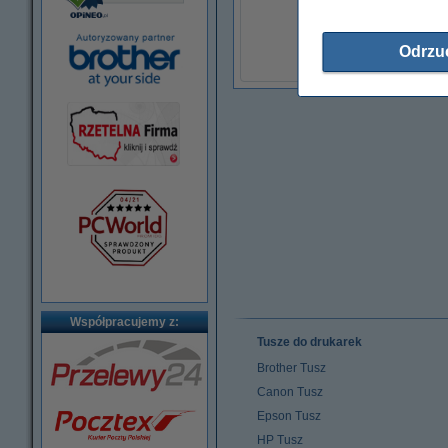
oryginalny
Odrzu
Współpracujemy z:
Tusze do drukarek
Brother Tusz
Canon Tusz
Epson Tusz
HP Tusz