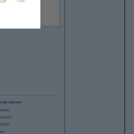
oryginalny
riały biurowe
latory
egarory
z WOW
ery