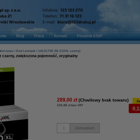
enta
Blog
Praca
Kontakt
Poradnik KSeF
bol tuszu
Kod Lexmark
14L0174E (Nr 210XL czarny)
 czarny, zwiększona pojemność, oryginalny
289,00 zł
(Chwilowy brak towaru)
Za
234,96 zł bez VAT
0,1
Zamawiam