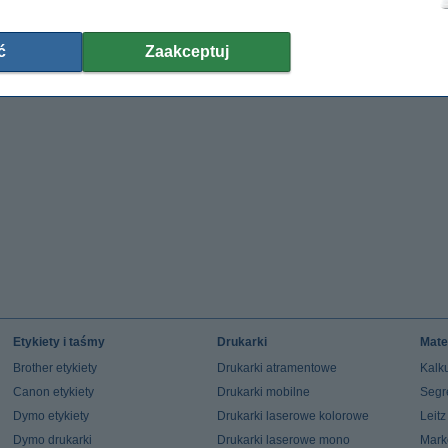
oryginalny
149,00 zł
(z VAT)
ć
Zaakceptuj
Etykiety i taśmy
Drukarki
Mate
Brother etykiety
Drukarki atramentowe
Kalku
Canon etykiety
Drukarki mobilne
Segr
Dymo etykiety
Drukarki laserowe kolorowe
Leit
Dymo drukarki
Drukarki laserowe mono
Mark