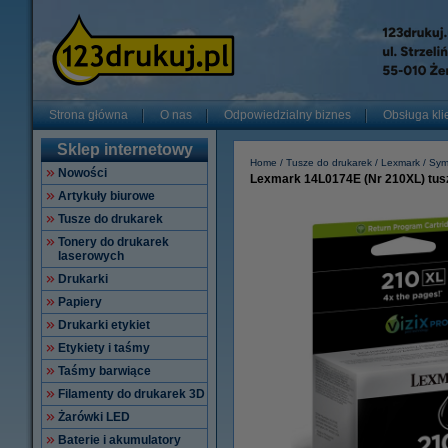
Strona główna
O nas
Odpowiedzialny biznes
Obsługa kli
Sklep internetowy
Home
Tusze do drukarek
Lexmark
Sym
Nowości
Lexmark 14L0174E (Nr 210XL) tusz
Artykuły biurowe
Tusze do drukarek
Tonery do drukarek
laserowych
Drukarki
Papiery
Drukarki etykiet
Etykiety i taśmy
Taśmy barwiące
Filamenty do drukarek 3D
Żarówki LED
Baterie i akumulatory