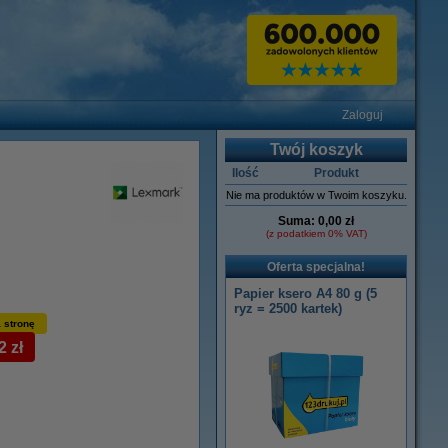
Zaloguj
Twój koszyk
Ilość
Produkt
Nie ma produktów w Twoim koszyku.
Suma:
0,00 zł
(z podatkiem 0% VAT)
Oferta specjalna!
Papier ksero A4 80 g (5
ryz = 2500 kartek)
 stronę
2 zł