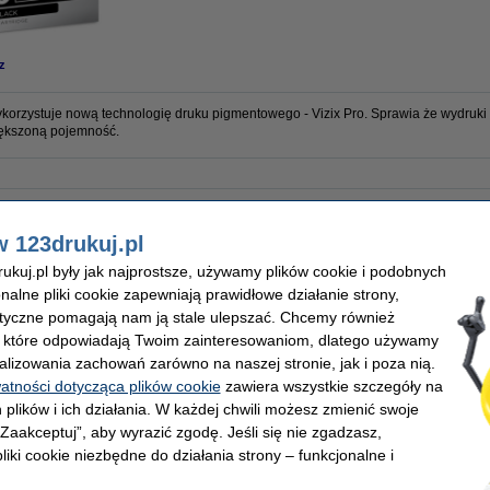
z
ykorzystuje nową technologię druku pigmentowego - Vizix Pro. Sprawia że wydruki 
iększoną pojemność.
Marka:
y
Numer artykułu:
w 123drukuj.pl
Numer:
0 stron
kuj.pl były jak najprostsze, używamy plików cookie i podobnych
onalne pliki cookie zapewniają prawidłowe działanie strony,
lityczne pomagają nam ją stale ulepszać. Chcemy również
, które odpowiadają Twoim zainteresowaniom, dlatego używamy
alizowania zachowań zarówno na naszej stronie, jak i poza nią.
watności dotycząca plików cookie
zawiera wszystkie szczegóły na
 plików i ich działania. W każdej chwili możesz zmienić swoje
 „Zaakceptuj”, aby wyrazić zgodę. Jeśli się nie zgadzasz,
liki cookie niezbędne do działania strony – funkcjonalne i
Lexmark 14L0176E (Nr 210XL) tusz
Lexmark 14L0177E (Nr 210XL) tusz żółty,
Le
czerwony, zwiększona pojemność,
zwiększona pojemność, oryginalny
t