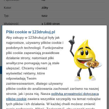
Kolor:
żółty
Typ:
tusz
Wydajność:
± 1.600 stron
Pliki cookie w 123drukuj.pl
Marka:
Lexmark
Aby zakupy w 123drukuj.pl były jak
Numer artykułu:
040614
najprostsze, używamy plików cookie i
podobnych technologii. Funkcjonalne
Numer:
14L0177E
pliki cookie zapewniają prawidłowe
działanie strony, natomiast pliki
analityczne pomagają nam ją stale
ulepszać. Chcemy również
Popularne produkty
wyświetlać reklamy, które
odpowiadają Twoim
zainteresowaniom, dlatego używamy
plików cookie do analizowania zachowań zarówno na naszej
stronie, jak i poza nią. Nasza
polityka prywatności dotycząca
plików cookie
zawiera wszystkie szczegóły na temat rodzajów
tych plików i ich działania. W każdej chwili możesz zmienić