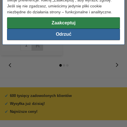
swoje preferencje. Kliknij „Zaakceptuj”, aby wyrazić zgodę.
Jeśli się nie zgadzasz, umieścimy jedynie pliki cookie
Lexmark 14L0174E (Nr 210XL)
Lexmark 14L0175E (Nr 210XL)
niezbędne do działania strony – funkcjonalne i analityczne.
tusz czarny, zwiększona
tusz niebieski, zwiększona
pojemność, oryginalny
pojemność, oryginalny
Zaakceptuj
289,00 zł
z VAT
Odrzuć
600 tysięcy zadowolonych klientów
Wysyłka już dzisiaj!
Najniższe ceny!