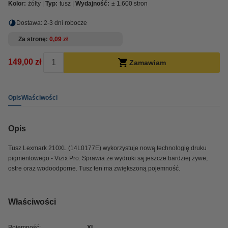
Kolor:
żółty
Typ:
tusz
Wydajność:
± 1.600 stron
Dostawa: 2-3 dni robocze
Za stronę
0,09 zł
149,00 zł
Zamawiam
Opis
Właściwości
Opis
Tusz Lexmark 210XL (
14L0177E
) wykorzystuje nową technologię druku
pigmentowego - Vizix Pro. Sprawia że wydruki są jeszcze bardziej żywe,
ostre oraz wodoodporne. Tusz ten ma zwiększoną pojemność.
Właściwości
Pojemność:
XL