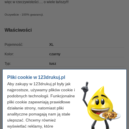
więc w rzeczywistości..... o wiele tańszy!!!
Oczywiście - 100% gwarancji.
Właściwości
Pojemność:
XL
Kolor:
czarny
Typ:
tusz
Pojemność:
21 ml
Pliki cookie w 123drukuj.pl
Marka:
123drukuj
Aby zakupy w 123drukuj.pl były jak
najprostsze, używamy plików cookie i
Numer artykułu:
040272
podobnych technologii. Funkcjonalne
pliki cookie zapewniają prawidłowe
Numer:
18C0034E
działanie strony, natomiast pliki
analityczne pomagają nam ją stale
Zamów kolorowy
ulepszać. Chcemy również
wyświetlać reklamy, które
Lexmark 18C0035 (Nr 35) tusz kolorowy,