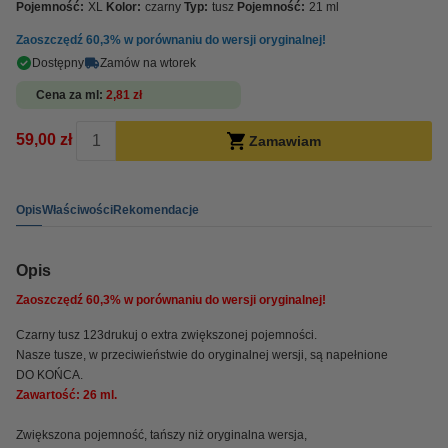
Pojemność:
XL
Kolor:
czarny
Typ:
tusz
Pojemność:
21 ml
Zaoszczędź
60,3%
w porównaniu do wersji oryginalnej!
Dostępny
Zamów na wtorek
Cena za ml
2,81 zł
59,00 zł
Zamawiam
Opis
Właściwości
Rekomendacje
Opis
Zaoszczędź
60,3%
w porównaniu do wersji oryginalnej!
Czarny tusz 123drukuj o extra zwiększonej pojemności.
Nasze tusze, w przeciwieństwie do oryginalnej wersji, są napełnione
DO KOŃCA.
Zawartość: 26 ml.
Zwiększona pojemność, tańszy niż oryginalna wersja,