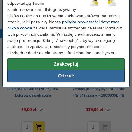
odpowiadają Twoim
zwiększona pojemność, wersja 123drukuj
69,00 zł
zainteresowaniom, dlatego używamy
plików cookie do analizowania zachowań zarówno na naszej
stronie, jak i poza nią. Nasza
polityka prywatności dotycząca
plików cookie
zawiera wszystkie szczegóły na temat rodzajów
Popularne produkty
tych plików i ich działania. W każdej chwili możesz zmienić
swoje preferencje. Kliknij „Zaakceptuj”, aby wyrazić zgodę.
Jeśli się nie zgadzasz, umieścimy jedynie pliki cookie
niezbędne do działania strony – funkcjonalne i analityczne.
Zaakceptuj
Odrzuć
Lexmark 18C0035 (Nr 35) tusz
Zestaw promocyjny: 18C0034E
kolorowy, zwiększona
(Nr 34) czarny + 18C0035E (Nr
pojemność, wersja 123drukuj
35) kolor, wersja 123drukuj
69,00 zł
119,00 zł
z VAT
z VAT