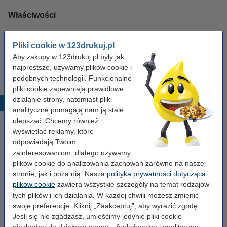
Właściwości
Pojemność:
XL
Pliki cookie w 123drukuj.pl
Aby zakupy w 123drukuj.pl były jak
Kolor:
czarny i kolorowy
najprostsze, używamy plików cookie i
podobnych technologii. Funkcjonalne
pliki cookie zapewniają prawidłowe
działanie strony, natomiast pliki
Popularne produkty
analityczne pomagają nam ją stale
ulepszać. Chcemy również
wyświetlać reklamy, które
odpowiadają Twoim
zainteresowaniom, dlatego używamy
plików cookie do analizowania zachowań zarówno na naszej
stronie, jak i poza nią. Nasza
polityka prywatności dotycząca
plików cookie
zawiera wszystkie szczegóły na temat rodzajów
tych plików i ich działania. W każdej chwili możesz zmienić
Lexmark 18C0031 (Nr 31) tusz
Lexmark 18C0034 (Nr 34) tusz
swoje preferencje. Kliknij „Zaakceptuj”, aby wyrazić zgodę.
foto, zwiększona pojemność,
czarny, zwiększona pojemność,
Jeśli się nie zgadzasz, umieścimy jedynie pliki cookie
wersja 123drukuj
wersja 123drukuj