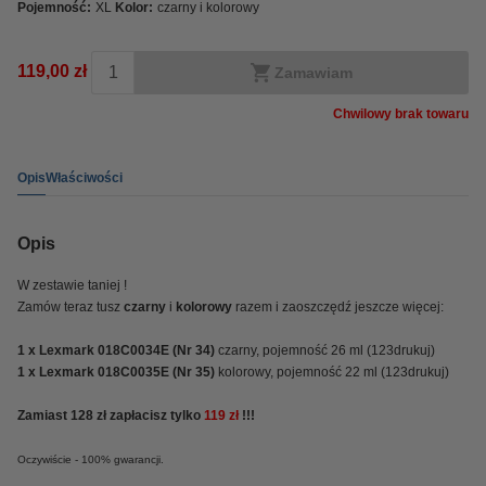
Pojemność:
XL
Kolor:
czarny i kolorowy
119,00 zł
Zamawiam
Chwilowy brak towaru
Opis
Właściwości
Opis
W zestawie taniej !
Zamów teraz tusz
czarny
i
kolorowy
razem i zaoszczędź jeszcze więcej:
1 x Lexmark
018C0034E (Nr 34)
czarny, pojemność 26 ml (123drukuj)
1 x Lexmark
018C0035E (Nr 35)
kolorowy, pojemność 22 ml (123drukuj)
Zamiast 128 zł zapłacisz tylko
119 zł
!!!
Oczywiście - 100% gwarancji.