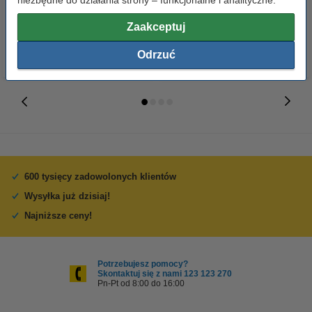
niezbędne do działania strony – funkcjonalne i analityczne.
59,00 zł
59,00 zł
z VAT
z VAT
Zaakceptuj
Odrzuć
600 tysięcy zadowolonych klientów
Wysyłka już dzisiaj!
Najniższe ceny!
Potrzebujesz pomocy?
Skontaktuj się z nami 123 123 270
Pn-Pt od 8:00 do 16:00