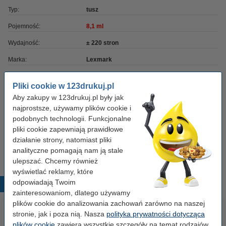
Typ:
tusz
Pojemność:
8,1 ml
Wydajność:
± 220 stron
Marka:
Lexmark
Numer artykułu:
040355
Pliki cookie w 123drukuj.pl
Numer:
18Y0142E
Aby zakupy w 123drukuj.pl były jak
najprostsze, używamy plików cookie i
podobnych technologii. Funkcjonalne
Uwagi:
pliki cookie zapewniają prawidłowe
Tusz Lexmark Nr 42 posiada zmniejszoną pojemność i może być
używany zamiennie z tuszem Lexmark Nr 44, który jest o wiele
działanie strony, natomiast pliki
wydajniejszy.
analityczne pomagają nam ją stale
ulepszać. Chcemy również
wyświetlać reklamy, które
odpowiadają Twoim
Popularne produkty
zainteresowaniom, dlatego używamy
plików cookie do analizowania zachowań zarówno na naszej
stronie, jak i poza nią. Nasza
polityka prywatności dotycząca
plików cookie
zawiera wszystkie szczegóły na temat rodzajów