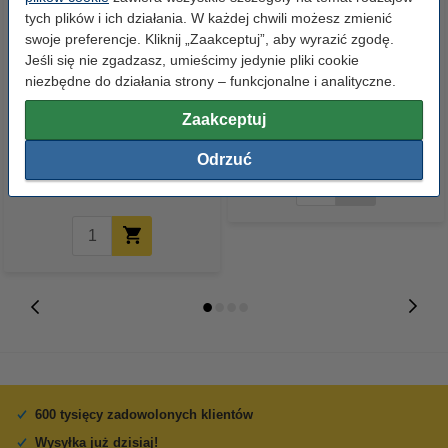
tych plików i ich działania. W każdej chwili możesz zmienić
swoje preferencje. Kliknij „Zaakceptuj”, aby wyrazić zgodę.
Jeśli się nie zgadzasz, umieścimy jedynie pliki cookie
niezbędne do działania strony – funkcjonalne i analityczne.
Lexmark 18YX143E (Nr 43XL)
Lexmark 18Y0144E (Nr 44XL)
Zaakceptuj
tusz kolorowy, wersja 123drukuj
tusz czarny, oryginalny
Odrzuć
79,00 zł
z VAT
600 tysięcy zadowolonych klientów
Wysyłka już dzisiaj!