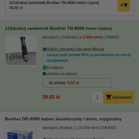
123drukuj zamiennik Brother TN-8000 toner czarny
38,40 zł
123drukuj zamiennik Brother TN-8000 toner czarny
standard
123drukuj
± 2.500 stron
TN8000
Kliknij i sprawdź całą specyfikacje
Zaoszczędź prawie
85%
w porównaniu do wersji
oryginalnej!
Dostępny
Zamów na wtorek
Za stronę
0,02 zł
38,40 zł
Zamawiam
Brother DR-8000 bęben światłoczuły / drum, oryginalny
standard
Brother
± 20.000 stron
DR8000