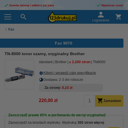
Zamów dzisiaj i odbierz już jutro
Najniższe ceny!
Logowanie
Fax
Fax 9070
TN-8000 toner czarny, oryginalny Brother
standard
Brother
± 2.200 stron
TN8000
Kliknij i sprawdź całą specyfikacje
Dostawa: 2-3 dni robocze
Za stronę
0,10 zł
220,00 zł
Zamawiam
Zaoszczędź prawie
85%
w porównaniu do wersji oryginalnej!
Zaoszczędź na kosztach wydruku. Wydrukuj
300 stron więcej
.