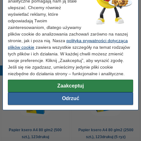
ściereczka do czyszczenia
43 x 32 cm
żółty
analityczne pomagają nam ją stale
999058
ulepszać. Chcemy również
wyświetlać reklamy, które
Kliknij i sprawdź całą specyfikacje
odpowiadają Twoim
Dostępny
zainteresowaniom, dlatego używamy
Zamów na wtorek
plików cookie do analizowania zachowań zarówno na naszej
stronie, jak i poza nią. Nasza
polityka prywatności dotycząca
7,50 zł
Zamawiam
plików cookie
zawiera wszystkie szczegóły na temat rodzajów
tych plików i ich działania. W każdej chwili możesz zmienić
swoje preferencje. Kliknij „Zaakceptuj”, aby wyrazić zgodę.
Jeśli się nie zgadzasz, umieścimy jedynie pliki cookie
Popularne produkty
niezbędne do działania strony – funkcjonalne i analityczne.
Zaakceptuj
Odrzuć
Papier ksero A4 80 g/m2 (500
Papier ksero A4 80 g/m2 (2500
szt.), 123drukuj
szt.), 123drukuj (5 ryz)