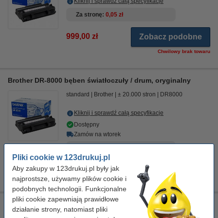
Kliknij i sprawdź całą specyfikacje
Za stronę
0,05 zł
999,00 zł
Zobacz podobne
Chwilowy brak towaru
Brother DR-8000 bęben światłoczuły / drum, oryginalny
standard
Brother
± 20.000 stron
DR8000
Kliknij i sprawdź całą specyfikacje
Dostępny
Zamów na wtorek
Za stronę
0,04 zł
Pliki cookie w 123drukuj.pl
Aby zakupy w 123drukuj.pl były jak
849,00 zł
Zamawiam
najprostsze, używamy plików cookie i
podobnych technologii. Funkcjonalne
pliki cookie zapewniają prawidłowe
Ściereczka do czyszczenia drukarki laserowej
działanie strony, natomiast pliki