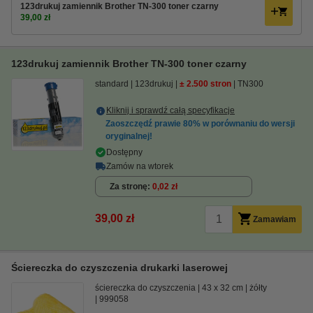
123drukuj zamiennik Brother TN-300 toner czarny
39,00 zł
123drukuj zamiennik Brother TN-300 toner czarny
standard
123drukuj
± 2.500 stron
TN300
Kliknij i sprawdź całą specyfikacje
Zaoszczędź prawie
80%
w porównaniu do wersji
oryginalnej!
Dostępny
Zamów na wtorek
Za stronę
0,02 zł
39,00 zł
Zamawiam
Ściereczka do czyszczenia drukarki laserowej
ściereczka do czyszczenia
43 x 32 cm
żółty
999058