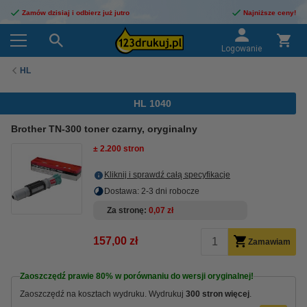
Zamów dzisiaj i odbierz już jutro
Najniższe ceny!
Logowanie
HL
HL 1040
Brother TN-300 toner czarny, oryginalny
± 2.200 stron
Kliknij i sprawdź całą specyfikacje
Dostawa: 2-3 dni robocze
Za stronę
0,07 zł
157,00 zł
Zamawiam
Zaoszczędź prawie
80%
w porównaniu do wersji oryginalnej!
Zaoszczędź na kosztach wydruku. Wydrukuj
300 stron więcej
.