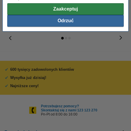
z VAT
z VAT
Zaakceptuj
Odrzuć
600 tysięcy zadowolonych klientów
Wysyłka już dzisiaj!
Najniższe ceny!
Potrzebujesz pomocy?
Skontaktuj się z nami 123 123 270
Pn-Pt od 8:00 do 16:00