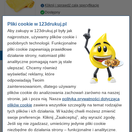
Kliknij i sprawdź całą specyfikacje
Dostępny
Zamów na wtorek
Pliki cookie w 123drukuj.pl
7,50 zł
Aby zakupy w 123drukuj.pl były jak
Zamawiam
najprostsze, używamy plików cookie i
podobnych technologii. Funkcjonalne
pliki cookie zapewniają prawidłowe
działanie strony, natomiast pliki
Popularne produkty
analityczne pomagają nam ją stale
ulepszać. Chcemy również
wyświetlać reklamy, które
odpowiadają Twoim
zainteresowaniom, dlatego używamy
plików cookie do analizowania zachowań zarówno na naszej
stronie, jak i poza nią. Nasza
polityka prywatności dotycząca
plików cookie
zawiera wszystkie szczegóły na temat rodzajów
tych plików i ich działania. W każdej chwili możesz zmienić
Papier ksero A4 80 g/m2 (500
Papier ksero A4 80 g/m2 (2500
swoje preferencje. Kliknij „Zaakceptuj”, aby wyrazić zgodę.
szt.), 123drukuj
szt.), 123drukuj (5 ryz)
Jeśli się nie zgadzasz, umieścimy jedynie pliki cookie
niezbędne do działania strony – funkcjonalne i analityczne.
23,00 zł
110,00 zł