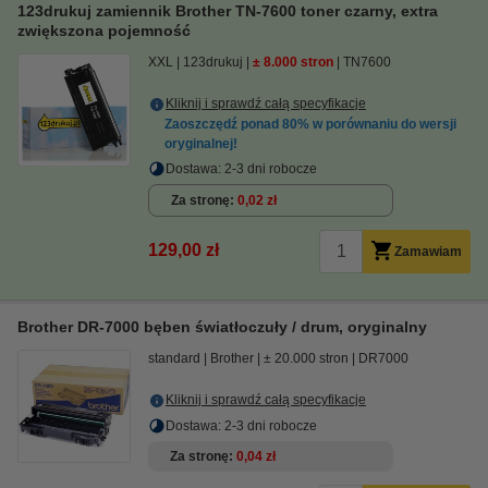
123drukuj zamiennik Brother TN-7600 toner czarny, extra
zwiększona pojemność
XXL
123drukuj
± 8.000 stron
TN7600
Kliknij i sprawdź całą specyfikacje
Zaoszczędź ponad
80%
w porównaniu do wersji
oryginalnej!
Dostawa: 2-3 dni robocze
Za stronę
0,02 zł
129,00 zł
Zamawiam
Brother DR-7000 bęben światłoczuły / drum, oryginalny
standard
Brother
± 20.000 stron
DR7000
Kliknij i sprawdź całą specyfikacje
Dostawa: 2-3 dni robocze
Za stronę
0,04 zł