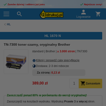
Zamów dzisiaj i odbierz już jutro
Najniższe ceny!
Logowanie
HL
HL 1670 N
TN-7300 toner czarny, oryginalny Brother
standard
Brother
± 3.000 stron
TN7300
Kliknij i sprawdź całą specyfikacje
Dostawa: 2-3 dni robocze
Za stronę
0,13 zł
389,00 zł
Zamawiam
Zaoszczędź ponad
80%
w porównaniu do wersji oryginalnej!
Zaoszczędź na kosztach wydruku.
Wydrukuj
Prawie 3 x więcej
stron.