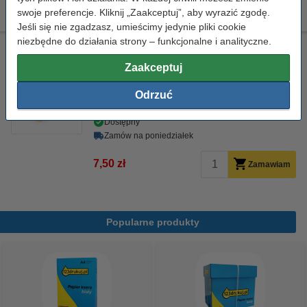
169,00 zł
Zamawiam
swoje preferencje. Kliknij „Zaakceptuj”, aby wyrazić zgodę.
Jeśli się nie zgadzasz, umieścimy jedynie pliki cookie
niezbędne do działania strony – funkcjonalne i analityczne.
Ściereczka do czyszczenia drukarki laserowej
Zaakceptuj
ściereczka do czyszczenia
43 x 32 cm
żółty
999058
Odrzuć
Kliknij i sprawdź całą specyfikacje
Dostępny
Zamów na poniedziałek
7,50 zł
Zamawiam
Popularne produkty