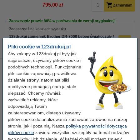
795,00 zł
Zamawiam
Zaoszczędź prawie
80%
w porównaniu do wersji oryginalnej!
Zaoszczędź na kosztach wydruku.
123drukuj zamiennik Brother DR-7000 bęben światłoczuły /
drum
Pliki cookie w 123drukuj.pl
169,00 zł
Aby zakupy w 123drukuj.pl były jak
najprostsze, używamy plików cookie i
123drukuj zamiennik Brother DR-7000 bęben światłoczuły /
podobnych technologii. Funkcjonalne
drum
pliki cookie zapewniają prawidłowe
działanie strony, natomiast pliki
standard
123drukuj
± 20.000 stron
DR7000
analityczne pomagają nam ją stale
Kliknij i sprawdź całą specyfikacje
ulepszać. Chcemy również
Zaoszczędź prawie
80%
w porównaniu do wersji
wyświetlać reklamy, które
oryginalnej!
odpowiadają Twoim
Dostępny
zainteresowaniom, dlatego używamy
Zamów na poniedziałek
plików cookie do analizowania zachowań zarówno na naszej
stronie, jak i poza nią. Nasza
polityka prywatności dotycząca
Za stronę
0,008 zł
plików cookie
zawiera wszystkie szczegóły na temat rodzajów
tych plików i ich działania. W każdej chwili możesz zmienić