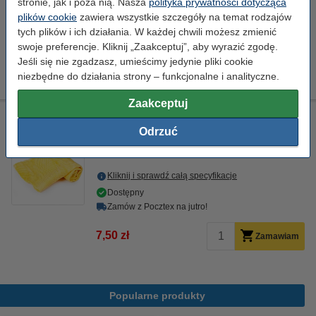
stronie, jak i poza nią. Nasza
polityka prywatności dotycząca
Dostępny
plików cookie
zawiera wszystkie szczegóły na temat rodzajów
Zamów z Pocztex na jutro!
tych plików i ich działania. W każdej chwili możesz zmienić
Za stronę
0,03 zł
swoje preferencje. Kliknij „Zaakceptuj”, aby wyrazić zgodę.
Jeśli się nie zgadzasz, umieścimy jedynie pliki cookie
395,00 zł
Zamawiam
niezbędne do działania strony – funkcjonalne i analityczne.
Zaakceptuj
Ściereczka do czyszczenia drukarki laserowej
Odrzuć
ściereczka do czyszczenia
43 x 32 cm
żółty
999058
Kliknij i sprawdź całą specyfikacje
Dostępny
Zamów z Pocztex na jutro!
7,50 zł
Zamawiam
Popularne produkty