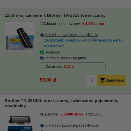
123drukuj zamiennik Brother TN-2510 toner czarny
123drukuj
toner
czarny
± 1.450 stron
Kliknij i sprawdź całą specyfikacje
Zaoszczędź ponad
55%
w porównaniu do wersji
oryginalnej!
Dostępny
Zamów z Pocztex na jutro!
Za stronę
0,07 zł
99,00 zł
Zamawiam
Brother TN-2510XL toner czarny, zwiększona pojemność,
oryginalny
XL
Brother
± 3.000 stron
TN2510XL
Kliknij i sprawdź całą specyfikacje