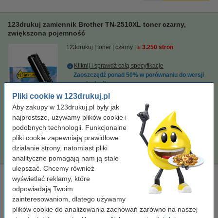
123drukuj zamiennik Brother TN-2510XL toner czarny,
zwiększona pojemność
123drukuj
toner
czarny
± 3.250 stron
Kliknij i sprawdź całą specyfikacje
Zaoszczędź ponad
50%
w porównaniu do wersji
oryginalnej!
Dostępny
Pliki cookie w 123drukuj.pl
Zamów z Pocztex na jutro!
Aby zakupy w 123drukuj.pl były jak
najprostsze, używamy plików cookie i
Za stronę
0,06 zł
podobnych technologii. Funkcjonalne
pliki cookie zapewniają prawidłowe
179,00 zł
Zamawiam
działanie strony, natomiast pliki
analityczne pomagają nam ją stale
ulepszać. Chcemy również
Brother DR-2510 bęben / drum, oryginalny
wyświetlać reklamy, które
odpowiadają Twoim
standard
Brother
± 15.000 stron
DR2510
zainteresowaniom, dlatego używamy
Kliknij i sprawdź całą specyfikacje
plików cookie do analizowania zachowań zarówno na naszej