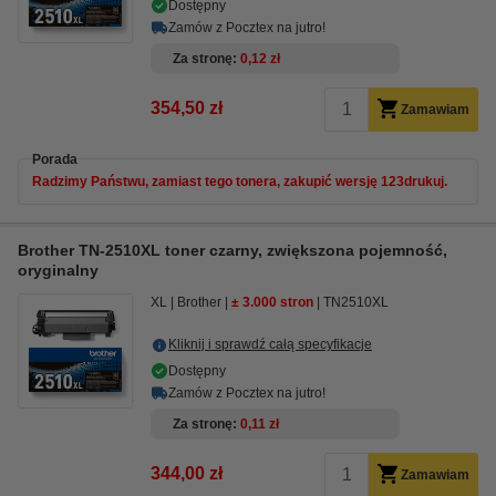
Dostępny
Zamów z Pocztex na jutro!
Za stronę
0,12 zł
354,50 zł
Zamawiam
Porada
Radzimy Państwu, zamiast tego tonera, zakupić wersję 123drukuj.
Brother TN-2510XL toner czarny, zwiększona pojemność,
oryginalny
XL
Brother
± 3.000 stron
TN2510XL
Kliknij i sprawdź całą specyfikacje
Dostępny
Zamów z Pocztex na jutro!
Za stronę
0,11 zł
344,00 zł
Zamawiam