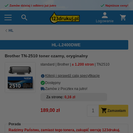
Zamów dzisiaj i odbierz już jutro
Najniższe ceny!
Logowanie
HL
HL-L2400DWE
Brother TN-2510 toner czarny, oryginalny
standard
Brother
± 1.200 stron
TN2510
Kliknij i sprawdź całą specyfikacje
Dostępny
Zamów z Pocztex na jutro!
Za stronę
0,16 zł
189,00 zł
Zamawiam
Porada
Radzimy Państwu, zamiast tego tonera, zakupić wersję 123drukuj.