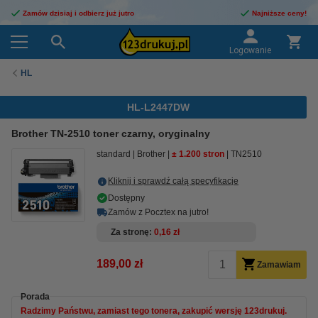
Zamów dzisiaj i odbierz już jutro
Najniższe ceny!
Logowanie
HL
HL-L2447DW
Brother TN-2510 toner czarny, oryginalny
standard
Brother
± 1.200 stron
TN2510
Kliknij i sprawdź całą specyfikacje
Dostępny
Zamów z Pocztex na jutro!
Za stronę
0,16 zł
189,00 zł
Zamawiam
Porada
Radzimy Państwu, zamiast tego tonera, zakupić wersję 123drukuj.