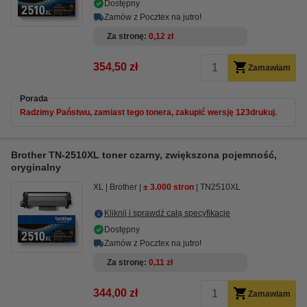
Dostępny
Zamów z Pocztex na jutro!
Za stronę
0,12 zł
354,50 zł
Zamawiam
Porada
Radzimy Państwu, zamiast tego tonera, zakupić wersję 123drukuj.
Brother TN-2510XL toner czarny, zwiększona pojemność,
oryginalny
XL
Brother
± 3.000 stron
TN2510XL
Kliknij i sprawdź całą specyfikacje
Dostępny
Zamów z Pocztex na jutro!
Za stronę
0,11 zł
344,00 zł
Zamawiam