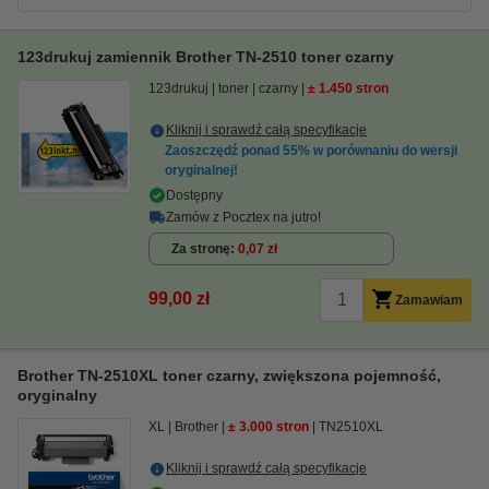
123drukuj zamiennik Brother TN-2510 toner czarny
123drukuj
toner
czarny
± 1.450 stron
Kliknij i sprawdź całą specyfikacje
Zaoszczędź ponad
55%
w porównaniu do wersji
oryginalnej!
Dostępny
Zamów z Pocztex na jutro!
Za stronę
0,07 zł
99,00 zł
Zamawiam
Brother TN-2510XL toner czarny, zwiększona pojemność,
oryginalny
XL
Brother
± 3.000 stron
TN2510XL
Kliknij i sprawdź całą specyfikacje