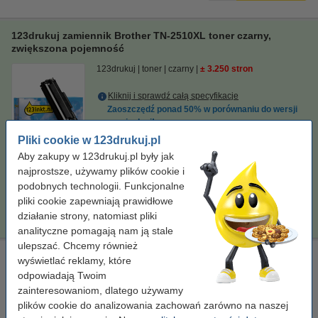
123drukuj zamiennik Brother TN-2510XL toner czarny,
zwiększona pojemność
123drukuj
toner
czarny
± 3.250 stron
Kliknij i sprawdź całą specyfikacje
Zaoszczędź ponad
50%
w porównaniu do wersji
oryginalnej!
Dostępny
Pliki cookie w 123drukuj.pl
Zamów z Pocztex na jutro!
Aby zakupy w 123drukuj.pl były jak
najprostsze, używamy plików cookie i
Za stronę
0,06 zł
podobnych technologii. Funkcjonalne
pliki cookie zapewniają prawidłowe
179,00 zł
Zamawiam
działanie strony, natomiast pliki
analityczne pomagają nam ją stale
ulepszać. Chcemy również
Brother DR-2510 bęben / drum, oryginalny
wyświetlać reklamy, które
odpowiadają Twoim
standard
Brother
± 15.000 stron
DR2510
zainteresowaniom, dlatego używamy
Kliknij i sprawdź całą specyfikacje
plików cookie do analizowania zachowań zarówno na naszej