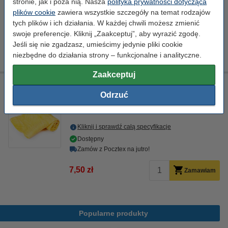
stronie, jak i poza nią. Nasza
polityka prywatności dotycząca
Dostępny
plików cookie
zawiera wszystkie szczegóły na temat rodzajów
Zamów z Pocztex na jutro!
tych plików i ich działania. W każdej chwili możesz zmienić
Za stronę
0,03 zł
swoje preferencje. Kliknij „Zaakceptuj”, aby wyrazić zgodę.
Jeśli się nie zgadzasz, umieścimy jedynie pliki cookie
395,00 zł
Zamawiam
niezbędne do działania strony – funkcjonalne i analityczne.
Zaakceptuj
Ściereczka do czyszczenia drukarki laserowej
Odrzuć
ściereczka do czyszczenia
43 x 32 cm
żółty
999058
Kliknij i sprawdź całą specyfikacje
Dostępny
Zamów z Pocztex na jutro!
7,50 zł
Zamawiam
Popularne produkty