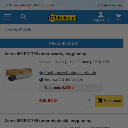
Zamów dzisiaj i odbierz już jutro
Najniższe ceny!
Logowanie
Xerox Altalink
AltaLink C8155
Xerox 006R01758 toner czarny, oryginalny
standard
Xerox
± 59.000 stron
006R01758
Kliknij i sprawdź całą specyfikacje
Dostawa: 2-3 dni robocze
Za stronę
0,008 zł
489,90 zł
Zamawiam
Xerox 006R01759 toner niebieski, oryginalny