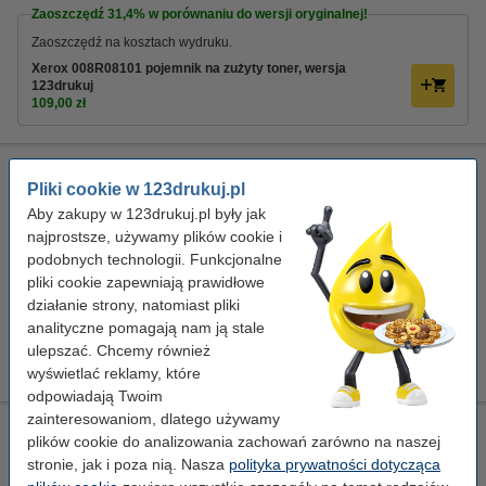
Zaoszczędź
31,4%
w porównaniu do wersji oryginalnej!
Zaoszczędź na kosztach wydruku.
Xerox 008R08101 pojemnik na zużyty toner, wersja
123drukuj
109,00 zł
Xerox 008R08101 pojemnik na zużyty toner, wersja 123drukuj
Pliki cookie w 123drukuj.pl
123drukuj
008R08101
Aby zakupy w 123drukuj.pl były jak
najprostsze, używamy plików cookie i
Kliknij i sprawdź całą specyfikacje
podobnych technologii. Funkcjonalne
Zaoszczędź
31,4%
w porównaniu do wersji
pliki cookie zapewniają prawidłowe
oryginalnej!
działanie strony, natomiast pliki
Dostawa: 2-3 dni robocze
analityczne pomagają nam ją stale
ulepszać. Chcemy również
109,00 zł
Zamawiam
wyświetlać reklamy, które
odpowiadają Twoim
zainteresowaniom, dlatego używamy
Xerox 013R00681 bęben/drum, oryginalny
plików cookie do analizowania zachowań zarówno na naszej
Xerox
bęben światłoczuły
-
± 180.000 stron
stronie, jak i poza nią. Nasza
polityka prywatności dotycząca