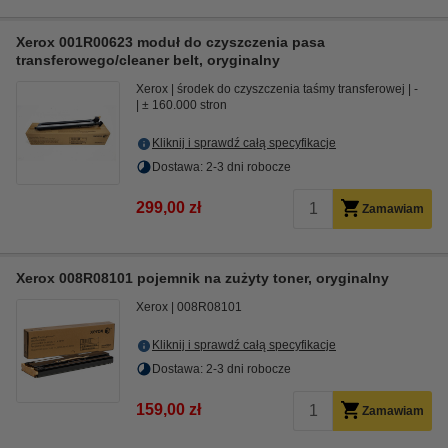
Xerox 001R00623 moduł do czyszczenia pasa
transferowego/cleaner belt, oryginalny
Xerox
środek do czyszczenia taśmy transferowej
-
± 160.000 stron
Kliknij i sprawdź całą specyfikacje
Dostawa: 2-3 dni robocze
299,00 zł
Zamawiam
Xerox 008R08101 pojemnik na zużyty toner, oryginalny
Xerox
008R08101
Kliknij i sprawdź całą specyfikacje
Dostawa: 2-3 dni robocze
159,00 zł
Zamawiam