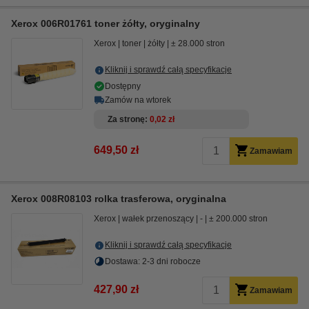
Xerox 006R01761 toner żółty, oryginalny
Xerox
toner
żółty
± 28.000 stron
Kliknij i sprawdź całą specyfikacje
Dostępny
Zamów na wtorek
Za stronę
0,02 zł
649,50 zł
Zamawiam
Xerox 008R08103 rolka trasferowa, oryginalna
Xerox
wałek przenoszący
-
± 200.000 stron
Kliknij i sprawdź całą specyfikacje
Dostawa: 2-3 dni robocze
427,90 zł
Zamawiam