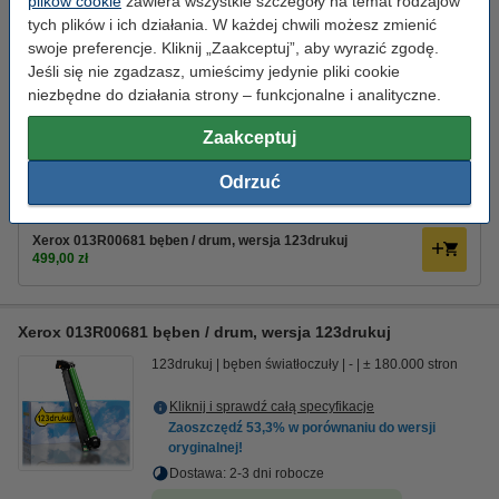
plików cookie
zawiera wszystkie szczegóły na temat rodzajów
Kliknij i sprawdź całą specyfikacje
tych plików i ich działania. W każdej chwili możesz zmienić
Dostawa: 2-3 dni robocze
swoje preferencje. Kliknij „Zaakceptuj”, aby wyrazić zgodę.
Jeśli się nie zgadzasz, umieścimy jedynie pliki cookie
Za stronę
0,006 zł
niezbędne do działania strony – funkcjonalne i analityczne.
1 069,00 zł
Zamawiam
Zaakceptuj
Odrzuć
Zaoszczędź
53,3%
w porównaniu do wersji oryginalnej!
Zaoszczędź na kosztach wydruku.
Xerox 013R00681 bęben / drum, wersja 123drukuj
499,00 zł
Xerox 013R00681 bęben / drum, wersja 123drukuj
123drukuj
bęben światłoczuły
-
± 180.000 stron
Kliknij i sprawdź całą specyfikacje
Zaoszczędź
53,3%
w porównaniu do wersji
oryginalnej!
Dostawa: 2-3 dni robocze