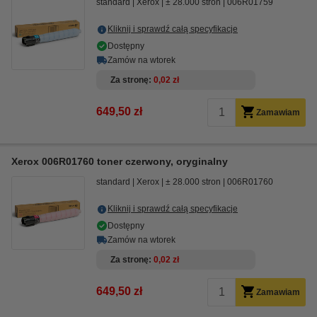
standard
Xerox
± 28.000 stron
006R01759
Kliknij i sprawdź całą specyfikacje
Dostępny
Zamów na wtorek
Za stronę
0,02 zł
649,50 zł
Zamawiam
Xerox 006R01760 toner czerwony, oryginalny
standard
Xerox
± 28.000 stron
006R01760
Kliknij i sprawdź całą specyfikacje
Dostępny
Zamów na wtorek
Za stronę
0,02 zł
649,50 zł
Zamawiam