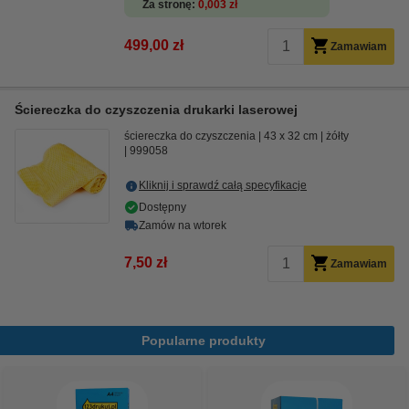
Za stronę
0,003 zł
499,00 zł
Zamawiam
Ściereczka do czyszczenia drukarki laserowej
ściereczka do czyszczenia
43 x 32 cm
żółty
999058
Kliknij i sprawdź całą specyfikacje
Dostępny
Zamów na wtorek
7,50 zł
Zamawiam
Popularne produkty