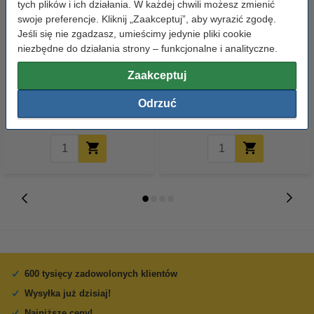
tych plików i ich działania. W każdej chwili możesz zmienić
swoje preferencje. Kliknij „Zaakceptuj”, aby wyrazić zgodę.
Jeśli się nie zgadzasz, umieścimy jedynie pliki cookie
niezbędne do działania strony – funkcjonalne i analityczne.
Koszulki na dokumenty A4, 30
123drukuj zamiennik HP 103A
mikronów (100 sztuk),
(W1103A) toner czarny
Zaakceptuj
123drukuj
Odrzuć
14,90 zł
29,00 zł
z VAT
z VAT
600 tysięcy zadowolonych klientów
Wysyłka już dzisiaj!
Najniższe ceny!