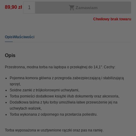
89,90 zł
Zamawiam
Chwilowy brak towaru
Opis
Właściwości
Opis
Przestronna, modna torba na laptopa o przekątnej do 14,1". Cechy:
Pojemna komora główna z przegroda zabezpieczającą i stabilizującą
sprzęt,
Soidne zamki z trójkolorowymi uchwytami,
Torba pomieści dodatkowe książki i/lub dokumenty oraz akcesoria,
Dodatkowa taśma z tyłu torby umożliwia łatwe przewożenie jej na
uchwytach walizek,
Torba wykonana z odpornego na przetarcia poliestru.
Torba wyposażona w usztywnione rączki oraz pas na ramię.