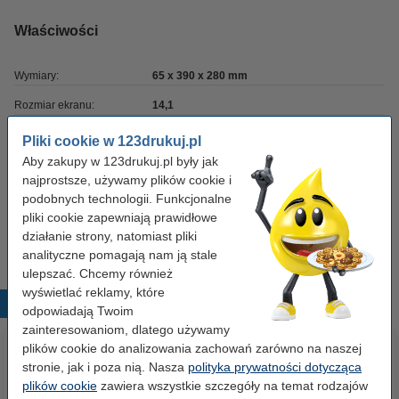
Właściwości
Wymiary:
65 x 390 x 280 mm
Rozmiar ekranu:
14,1
OEM:
-
Pliki cookie w 123drukuj.pl
Aby zakupy w 123drukuj.pl były jak
Marka:
Natec
najprostsze, używamy plików cookie i
Kolor:
szary
podobnych technologii. Funkcjonalne
pliki cookie zapewniają prawidłowe
Typ:
torba na laptopa
działanie strony, natomiast pliki
analityczne pomagają nam ją stale
ulepszać. Chcemy również
wyświetlać reklamy, które
Popularne produkty
odpowiadają Twoim
zainteresowaniom, dlatego używamy
plików cookie do analizowania zachowań zarówno na naszej
stronie, jak i poza nią. Nasza
polityka prywatności dotycząca
plików cookie
zawiera wszystkie szczegóły na temat rodzajów