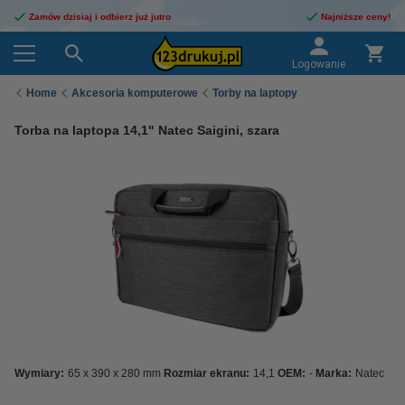
Zamów dzisiaj i odbierz już jutro
Najniższe ceny!
Logowanie
Home
Akcesoria komputerowe
Torby na laptopy
Torba na laptopa 14,1" Natec Saigini, szara
Wymiary:
65 x 390 x 280 mm
Rozmiar ekranu:
14,1
OEM:
-
Marka:
Natec