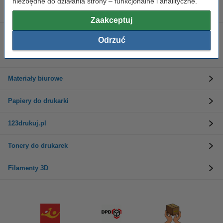
niezbędne do działania strony – funkcjonalne i analityczne.
Tusze do drukarek
Zaakceptuj
Etykiety i taśmy
Odrzuć
Drukarki
Materiały biurowe
Papiery do drukarki
123drukuj.pl
Tonery do drukarek
Filamenty 3D