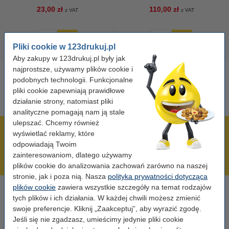
23,00 zł
110,00 zł
z VAT
z VAT
Pliki cookie w 123drukuj.pl
Aby zakupy w 123drukuj.pl były jak
najprostsze, używamy plików cookie i
podobnych technologii. Funkcjonalne
pliki cookie zapewniają prawidłowe
działanie strony, natomiast pliki
analityczne pomagają nam ją stale
ulepszać. Chcemy również
600 tysięcy zadowolonych klientów
wyświetlać reklamy, które
odpowiadają Twoim
Wysyłka już dzisiaj!
zainteresowaniom, dlatego używamy
Najniższe ceny!
plików cookie do analizowania zachowań zarówno na naszej
stronie, jak i poza nią. Nasza
polityka prywatności dotycząca
plików cookie
zawiera wszystkie szczegóły na temat rodzajów
Potrzebujesz pomocy?
tych plików i ich działania. W każdej chwili możesz zmienić
Skontaktuj się z nami 123 123 270
swoje preferencje. Kliknij „Zaakceptuj”, aby wyrazić zgodę.
Pn-Pt od 8:00 do 16:00
Jeśli się nie zgadzasz, umieścimy jedynie pliki cookie