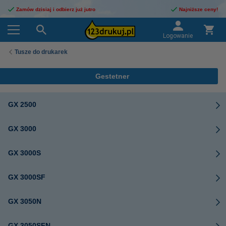
Zamów dzisiaj i odbierz już jutro
Najniższe ceny!
Logowanie
Tusze do drukarek
Gestetner
GX 2500
GX 3000
GX 3000S
GX 3000SF
GX 3050N
GX 3050SFN