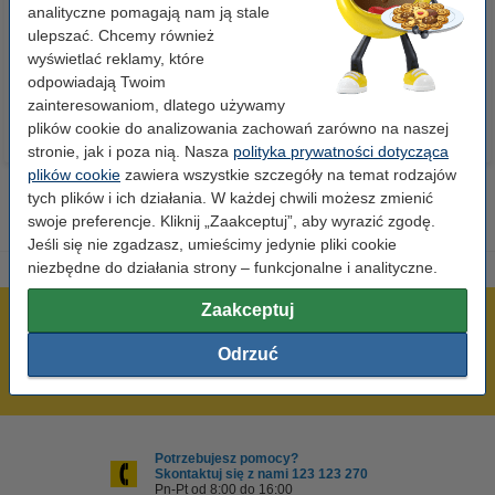
148 mm), 100 etykiet, 123drukuj
szuflad), 123drukuj
analityczne pomagają nam ją stale
ulepszać. Chcemy również
14,90 zł
99,00 zł
wyświetlać reklamy, które
z VAT
z VAT
odpowiadają Twoim
zainteresowaniom, dlatego używamy
plików cookie do analizowania zachowań zarówno na naszej
stronie, jak i poza nią. Nasza
polityka prywatności dotycząca
plików cookie
zawiera wszystkie szczegóły na temat rodzajów
tych plików i ich działania. W każdej chwili możesz zmienić
swoje preferencje. Kliknij „Zaakceptuj”, aby wyrazić zgodę.
Jeśli się nie zgadzasz, umieścimy jedynie pliki cookie
niezbędne do działania strony – funkcjonalne i analityczne.
Zaakceptuj
600 tysięcy zadowolonych klientów
Wysyłka już dzisiaj!
Odrzuć
Najniższe ceny!
Potrzebujesz pomocy?
Skontaktuj się z nami 123 123 270
Pn-Pt od 8:00 do 16:00