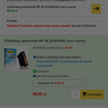
Zaoszczędź na kosztach wydruku.
2 ml większa
pojemność.
123drukuj zamiennik HP 45 (51645AE) tusz czarny
99,00 zł
Porada
Radzimy Państwu, zamiast tego tuszu, zakupić
wersję 123drukuj
.
123drukuj zamiennik HP 45 (51645AE) tusz czarny
standard
czarny
tusz
44 ml
Kliknij i sprawdź całą specyfikacje
Zaoszczędź
66%
w porównaniu do wersji
oryginalnej!
Dostępny
Zamów na poniedziałek
Cena za ml
2,25 zł
99,00 zł
Zamawiam