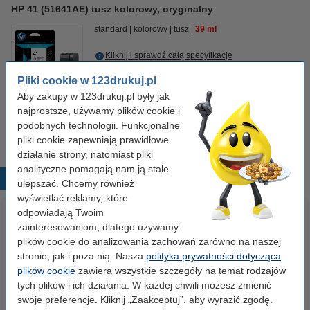
HP 41 (51641AE) tusz kolorowy, oryginalny
standard
kolorowy
tusz
39 ml
Kliknij i sprawdź całą specyfikacje
Cena za ml
3,56 zł
Pliki cookie w 123drukuj.pl
Aby zakupy w 123drukuj.pl były jak
Zamawiam
najprostsze, używamy plików cookie i
podobnych technologii. Funkcjonalne
Ten produkt został wycofany
pliki cookie zapewniają prawidłowe
działanie strony, natomiast pliki
analityczne pomagają nam ją stale
Popularne produkty
ulepszać. Chcemy również
wyświetlać reklamy, które
odpowiadają Twoim
zainteresowaniom, dlatego używamy
plików cookie do analizowania zachowań zarówno na naszej
stronie, jak i poza nią. Nasza
polityka prywatności dotycząca
plików cookie
zawiera wszystkie szczegóły na temat rodzajów
tych plików i ich działania. W każdej chwili możesz zmienić
swoje preferencje. Kliknij „Zaakceptuj”, aby wyrazić zgodę.
Papier ksero A4 80 g/m2 (500
Papier ksero A4 80 g/m2 (2500