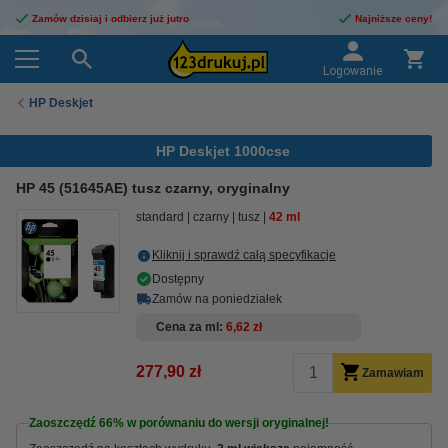
Zamów dzisiaj i odbierz już jutro
Najniższe ceny!
Logowanie
HP Deskjet
HP Deskjet 1000cse
HP 45 (51645AE) tusz czarny, oryginalny
standard
czarny
tusz
42 ml
Kliknij i sprawdź całą specyfikacje
Dostępny
Zamów na poniedziałek
Cena za ml
6,62 zł
277,90 zł
Zamawiam
Zaoszczędź
66%
w porównaniu do wersji oryginalnej!