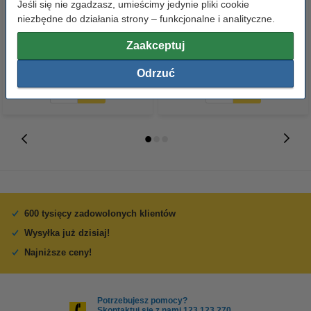
Jeśli się nie zgadzasz, umieścimy jedynie pliki cookie
szt.), 123drukuj
szt.), 123drukuj (5 ryz)
niezbędne do działania strony – funkcjonalne i analityczne.
Zaakceptuj
23,00 zł
110,00 zł
z VAT
z VAT
Odrzuć
600 tysięcy zadowolonych klientów
Wysyłka już dzisiaj!
Najniższe ceny!
Potrzebujesz pomocy?
Skontaktuj się z nami 123 123 270