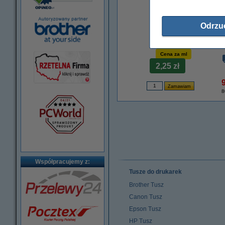
Odrzu
Cena za ml
2,25 zł
9
8
Współpracujemy z:
Tusze do drukarek
Brother Tusz
Canon Tusz
Epson Tusz
HP Tusz