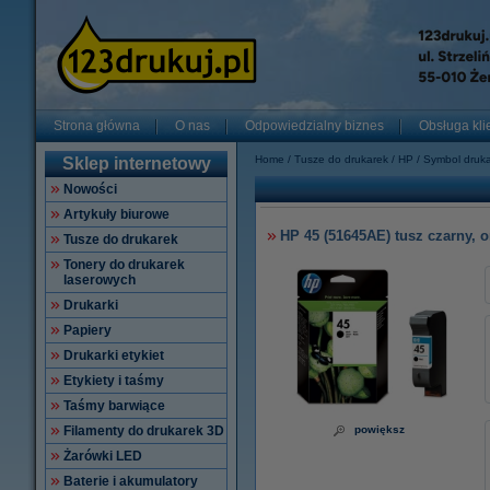
Strona główna
O nas
Odpowiedzialny biznes
Obsługa kli
Home
Tusze do drukarek
HP
Symbol druka
Sklep internetowy
Nowości
Artykuły biurowe
HP 45 (51645AE) tusz czarny, o
Tusze do drukarek
Tonery do drukarek
laserowych
Drukarki
Papiery
Drukarki etykiet
Etykiety i taśmy
Taśmy barwiące
Filamenty do drukarek 3D
powiększ
Żarówki LED
Baterie i akumulatory