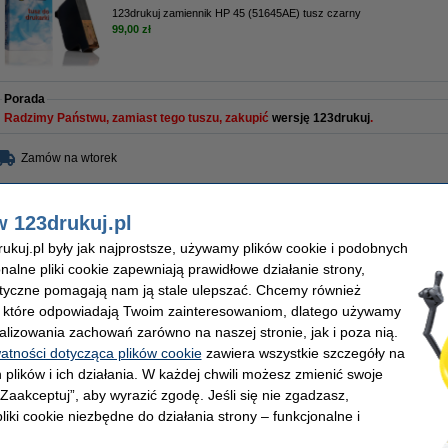
123drukuj zamiennik HP 45 (51645AE) tusz czarny
99,00 zł
Porada
Radzimy Państwu, zamiast tego tuszu, zakupić
wersję 123drukuj
.
Zamów na wtorek
277,90 zł
w 123drukuj.pl
25,93 zł bez VAT
kuj.pl były jak najprostsze, używamy plików cookie i podobnych
645AE) tusz czarny
onalne pliki cookie zapewniają prawidłowe działanie strony,
lityczne pomagają nam ją stale ulepszać. Chcemy również
Opis
, które odpowiadają Twoim zainteresowaniom, dlatego używamy
Zaoszczędź
66%
w porównaniu do wersji oryginalnej!
alizowania zachowań zarówno na naszej stronie, jak i poza nią.
Regenerowany, czarny tusz 123drukuj HP 45.
watności dotycząca plików cookie
zawiera wszystkie szczegóły na
Nasze kartridże, w przeciwieństwie do oryginalnych, są napełniane tuszem
do ko
taka sama.
 plików i ich działania. W każdej chwili możesz zmienić swoje
 „Zaakceptuj”, aby wyrazić zgodę. Jeśli się nie zgadzasz,
Pojemność
44 ml.
Zwiększona pojemność, tańszy niż oryginalna wersja, więc w rzeczywistości..... o w
liki cookie niezbędne do działania strony – funkcjonalne i
Oczywiście - 100% gwarancji.