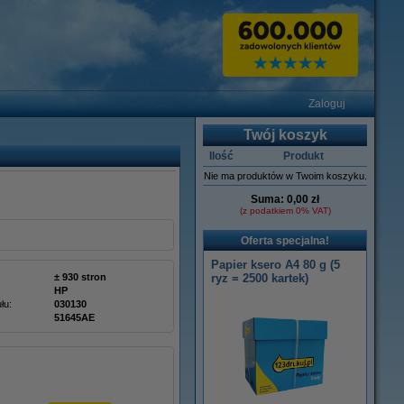
Zaloguj
Twój koszyk
Ilość
Produkt
Nie ma produktów w Twoim koszyku.
Suma:
0,00 zł
(z podatkiem 0% VAT)
Oferta specjalna!
Papier ksero A4 80 g (5
± 930 stron
ryz = 2500 kartek)
HP
łu:
030130
51645AE