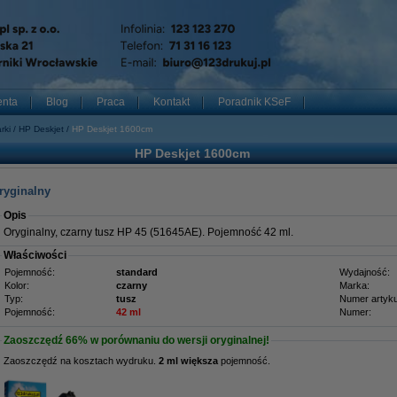
enta
Blog
Praca
Kontakt
Poradnik KSeF
rki
HP Deskjet
HP Deskjet 1600cm
HP Deskjet 1600cm
ryginalny
Opis
Oryginalny, czarny tusz HP 45 (51645AE). Pojemność 42 ml.
Właściwości
Pojemność:
standard
Wydajność:
Kolor:
czarny
Marka:
Typ:
tusz
Numer artyku
Pojemność:
42 ml
Numer:
Zaoszczędź
66%
w porównaniu do wersji oryginalnej!
Zaoszczędź na kosztach wydruku.
2 ml większa
pojemność.