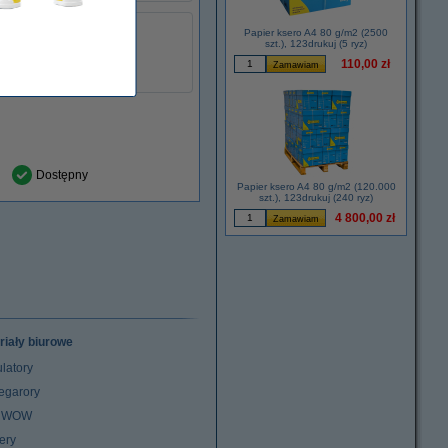
123drukuj
Papier ksero A4 80 g/m2 (2500
szt.), 123drukuj (5 ryz)
łu:
030131
51645AE
110,00 zł
Dostępny
Papier ksero A4 80 g/m2 (120.000
szt.), 123drukuj (240 ryz)
4 800,00 zł
riały biurowe
latory
egarory
z WOW
ery