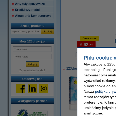
Artykuły spożywcze
Środki czystości
Akcesoria komputerowe
Szukaj produktu
Szukaj
Cena za ml
Moje 123drukuj.pl
6,62 zł
Pliki cookie 
2
Aby zakupy w 123dru
123drukuj zamiennik HP 45 (51
technologii. Funkcj
Zapomniałeś hasła?
natomiast pliki ana
Obserwuj nas
wyświetlać reklamy
plików cookie do an
Nasza
polityka pry
temat rodzajów tych
Wiarygodny partner
preferencje. Kliknij
umieścimy jedynie p
analityczne.
powiększ