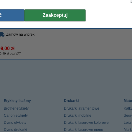
Właściwości
Pojemność:
standard
Marka:
Kolor:
czarny
Numer artyku
ć
Zaakceptuj
Typ:
tusz
Numer:
Pojemność:
44 ml
Zamów na wtorek
9,00 zł
0,49 zł bez VAT
Etykiety i taśmy
Drukarki
Mate
Brother etykiety
Drukarki atramentowe
Kalku
Canon etykiety
Drukarki mobilne
Segr
Dymo etykiety
Drukarki laserowe kolorowe
Leit
Dymo drukarki
Drukarki laserowe mono
Mark