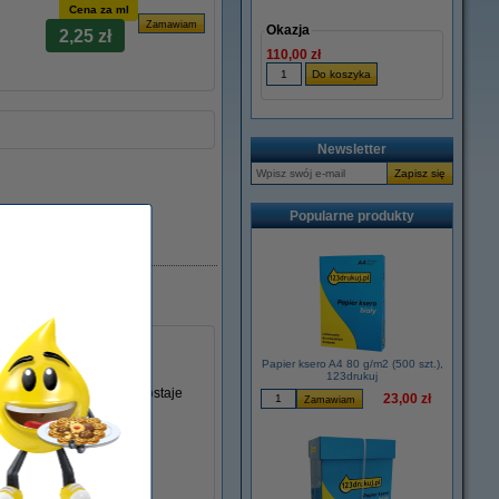
Cena za ml
Okazja
2,25 zł
110,00 zł
Newsletter
Popularne produkty
Dostępny
Papier ksero A4 80 g/m2 (500 szt.),
123drukuj
ńca
. Obudowa tuszu pozostaje
23,00 zł
iele tańszy!!!