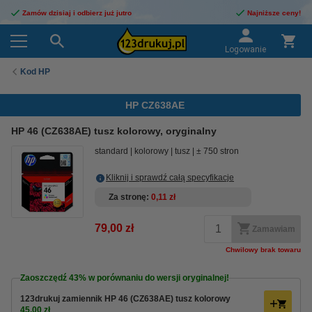
Zamów dzisiaj i odbierz już jutro
Najniższe ceny!
Logowanie
Kod HP
HP CZ638AE
HP 46 (CZ638AE) tusz kolorowy, oryginalny
standard
kolorowy
tusz
± 750 stron
Kliknij i sprawdź całą specyfikacje
Za stronę
0,11 zł
79,00 zł
Zamawiam
Chwilowy brak towaru
Zaoszczędź
43%
w porównaniu do wersji oryginalnej!
123drukuj zamiennik HP 46 (CZ638AE) tusz kolorowy
45,00 zł