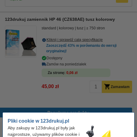
123drukuj zamiennik HP 46 (CZ638AE) tusz kolorowy
standard
kolorowy
tusz
± 750 stron
Kliknij i sprawdź całą specyfikacje
Zaoszczędź
43%
w porównaniu do wersji
oryginalnej!
Dostępny
Zamów na poniedziałek
Za stronę
0,06 zł
45,00 zł
Zamawiam
Popularne produkty
Pliki cookie w 123drukuj.pl
Aby zakupy w 123drukuj.pl były jak
najprostsze, używamy plików cookie i