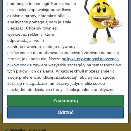
podobnych technologii. Funkcjonalne
pliki cookie zapewniają prawidłowe
działanie strony, natomiast pliki
analityczne pomagają nam ją stale
ulepszać. Chcemy również
Papier ksero A4 80 g/m2 (500
Papier ksero A4 80 g/m2 (2500
wyświetlać reklamy, które
szt.), 123drukuj
szt.), 123drukuj (5 ryz)
odpowiadają Twoim
zainteresowaniom, dlatego używamy
23,00 zł
110,00 zł
plików cookie do analizowania zachowań zarówno na naszej
z VAT
z VAT
stronie, jak i poza nią. Nasza
polityka prywatności dotycząca
plików cookie
zawiera wszystkie szczegóły na temat rodzajów
tych plików i ich działania. W każdej chwili możesz zmienić
swoje preferencje. Kliknij „Zaakceptuj”, aby wyrazić zgodę.
Jeśli się nie zgadzasz, umieścimy jedynie pliki cookie
niezbędne do działania strony – funkcjonalne i analityczne.
Zaakceptuj
Odrzuć
600 tysięcy zadowolonych klientów
Wysyłka już dzisiaj!