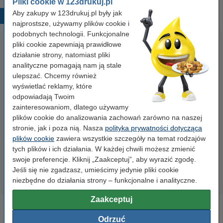
Pliki cookie w 123drukuj.pl
Aby zakupy w 123drukuj.pl były jak
Popularne produkty
najprostsze, używamy plików cookie i
podobnych technologii. Funkcjonalne
pliki cookie zapewniają prawidłowe
działanie strony, natomiast pliki
analityczne pomagają nam ją stale
ulepszać. Chcemy również
wyświetlać reklamy, które
odpowiadają Twoim
zainteresowaniom, dlatego używamy
Etykiety wysyłkowe A6 (105 x
Pojemnik na dokumenty (5
plików cookie do analizowania zachowań zarówno na naszej
148 mm), 100 etykiet, 123drukuj
szuflad), 123drukuj
stronie, jak i poza nią. Nasza
polityka prywatności dotycząca
plików cookie
zawiera wszystkie szczegóły na temat rodzajów
14,90 zł
99,00 zł
z VAT
z VAT
tych plików i ich działania. W każdej chwili możesz zmienić
swoje preferencje. Kliknij „Zaakceptuj”, aby wyrazić zgodę.
Jeśli się nie zgadzasz, umieścimy jedynie pliki cookie
niezbędne do działania strony – funkcjonalne i analityczne.
Zaakceptuj
Odrzuć