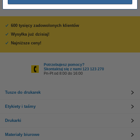
600 tysięcy zadowolonych klientów
Wysyłka już dzisiaj!
Najniższe ceny!
Potrzebujesz pomocy?
Skontaktuj się z nami 123 123 270
Pn-Pt od 8:00 do 16:00
Tusze do drukarek
Etykiety i taśmy
Drukarki
Materiały biurowe