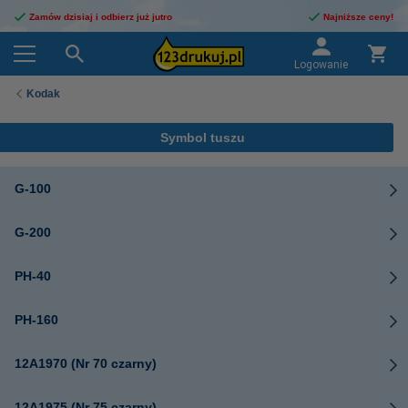
Zamów dzisiaj i odbierz już jutro
Najniższe ceny!
Logowanie
Kodak
Symbol tuszu
G-100
G-200
PH-40
PH-160
12A1970 (Nr 70 czarny)
12A1975 (Nr 75 czarny)