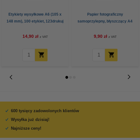
Etykiety wysyłkowe A6 (105 x
Papier fotograficzny
148 mm), 100 etykiet, 123drukuj
samoprzylepny, błyszczący A4
(10 naklejek), 123drukuj
14,90 zł
9,90 zł
z VAT
z VAT
600 tysięcy zadowolonych klientów
Wysyłka już dzisiaj!
Najniższe ceny!