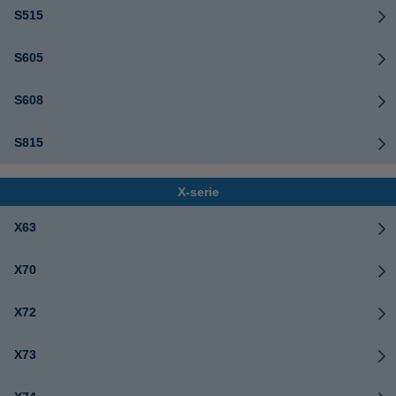
S515
S605
S608
S815
X-serie
X63
X70
X72
X73