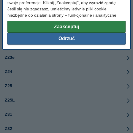
Z12
swoje preferencje. Kliknij „Zaakceptuj”, aby wyrazić zgodę.
Jeśli się nie zgadzasz, umieścimy jedynie pliki cookie
Z13
niezbędne do działania strony – funkcjonalne i analityczne.
Zaakceptuj
Z22
Odrzuć
Z23
Z23e
Z24
Z25
Z25L
Z31
Z32