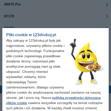
X6675 Pro
X7170
X7350
Pliki cookie w 123drukuj.pl
X7675 Pro
Aby zakupy w 123drukuj.pl były jak
najprostsze, używamy plików cookie i
podobnych technologii. Funkcjonalne
X8350
pliki cookie zapewniają prawidłowe
działanie strony, natomiast pliki
X9350
analityczne pomagają nam ją stale
ulepszać. Chcemy również
X9575 Pro
wyświetlać reklamy, które
odpowiadają Twoim
zainteresowaniom, dlatego używamy
Z-serie
plików cookie do analizowania zachowań zarówno na naszej
stronie, jak i poza nią. Nasza
polityka prywatności dotycząca
Z11
plików cookie
zawiera wszystkie szczegóły na temat rodzajów
tych plików i ich działania. W każdej chwili możesz zmienić