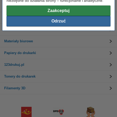
niezbędne do działania strony – funkcjonalne i analityczne.
Tusze do drukarek
Zaakceptuj
Etykiety i taśmy
Odrzuć
Drukarki
Materiały biurowe
Papiery do drukarki
123drukuj.pl
Tonery do drukarek
Filamenty 3D