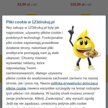
23,00 zł
110,00 zł
z VAT
z VAT
Pliki cookie w 123drukuj.pl
Aby zakupy w 123drukuj.pl były jak
najprostsze, używamy plików cookie i
podobnych technologii. Funkcjonalne
pliki cookie zapewniają prawidłowe
działanie strony, natomiast pliki
analityczne pomagają nam ją stale
ulepszać. Chcemy również
600 tysięcy zadowolonych klientów
wyświetlać reklamy, które
odpowiadają Twoim
Wysyłka już dzisiaj!
zainteresowaniom, dlatego używamy
Najniższe ceny!
plików cookie do analizowania zachowań zarówno na naszej
stronie, jak i poza nią. Nasza
polityka prywatności dotycząca
plików cookie
zawiera wszystkie szczegóły na temat rodzajów
Potrzebujesz pomocy?
tych plików i ich działania. W każdej chwili możesz zmienić
Skontaktuj się z nami 123 123 270
swoje preferencje. Kliknij „Zaakceptuj”, aby wyrazić zgodę.
Pn-Pt od 8:00 do 16:00
Jeśli się nie zgadzasz, umieścimy jedynie pliki cookie