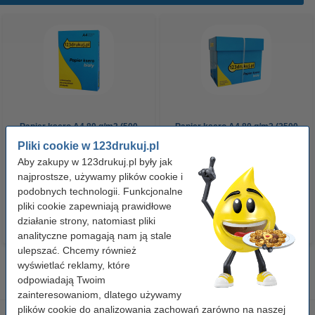
Papier ksero A4 80 g/m2 (500
Papier ksero A4 80 g/m2 (2500
szt.), 123drukuj
szt.), 123drukuj (5 ryz)
Pliki cookie w 123drukuj.pl
Aby zakupy w 123drukuj.pl były jak
23,00 zł
110,00 zł
najprostsze, używamy plików cookie i
z VAT
z VAT
podobnych technologii. Funkcjonalne
pliki cookie zapewniają prawidłowe
działanie strony, natomiast pliki
analityczne pomagają nam ją stale
ulepszać. Chcemy również
wyświetlać reklamy, które
odpowiadają Twoim
zainteresowaniom, dlatego używamy
plików cookie do analizowania zachowań zarówno na naszej