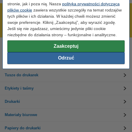
stronie, jak i poza nią. Nasza
polityka prywatności dotycząca
plików cookie
zawiera wszystkie szczegóły na temat rodzajów
600 tysięcy zadowolonych klientów
tych plików i ich działania. W każdej chwili możesz zmienić
Wysyłka już dzisiaj!
swoje preferencje. Kliknij „Zaakceptuj”, aby wyrazić zgodę.
Jeśli się nie zgadzasz, umieścimy jedynie pliki cookie
Najniższe ceny!
niezbędne do działania strony – funkcjonalne i analityczne.
Zaakceptuj
Potrzebujesz pomocy?
Skontaktuj się z nami 123 123 270
Pn-Pt od 8:00 do 16:00
Odrzuć
Tusze do drukarek
Etykiety i taśmy
Drukarki
Materiały biurowe
Papiery do drukarki