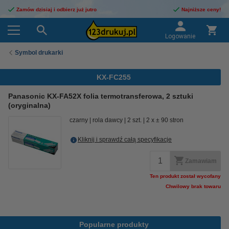
Zamów dzisiaj i odbierz już jutro
Najniższe ceny!
Logowanie
Symbol drukarki
KX-FC255
Panasonic KX-FA52X folia termotransferowa, 2 sztuki
(oryginalna)
czarny
rola dawcy
2 szt.
2 x ± 90 stron
Kliknij i sprawdź całą specyfikacje
Zamawiam
Ten produkt został wycofany
Chwilowy brak towaru
Popularne produkty