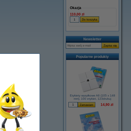
Okazja
110,00 zł
Newsletter
Popularne produkty
Etykiety wysyłkowe A6 (105 x 148
mm), 100 etykiet, 123drukuj
14,90 zł