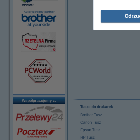
Odrzu
Współpracujemy z:
Tusze do drukarek
Brother Tusz
Canon Tusz
Epson Tusz
HP Tusz