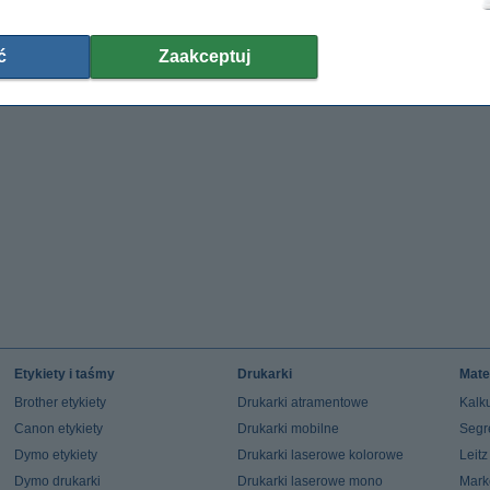
ć
Zaakceptuj
Etykiety i taśmy
Drukarki
Mate
Brother etykiety
Drukarki atramentowe
Kalku
Canon etykiety
Drukarki mobilne
Segr
Dymo etykiety
Drukarki laserowe kolorowe
Leit
Dymo drukarki
Drukarki laserowe mono
Mark