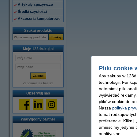
Artykuły spożywcze
Środki czystości
Akcesoria komputerowe
Szukaj produktu
Szukaj
Moje 123drukuj.pl
Pliki cookie 
Aby zakupy w 123dru
technologii. Funkcj
Zapomniałeś hasła?
natomiast pliki ana
Obserwuj nas
wyświetlać reklamy
plików cookie do an
Nasza
polityka pry
temat rodzajów tych
Wiarygodny partner
preferencje. Kliknij
umieścimy jedynie p
analityczne.