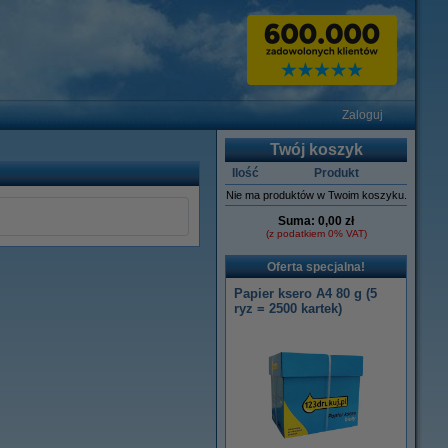
Zaloguj
Twój koszyk
Ilość
Produkt
Nie ma produktów w Twoim koszyku.
Suma:
0,00 zł
(z podatkiem 0% VAT)
Oferta specjalna!
Papier ksero A4 80 g (5
ryz = 2500 kartek)