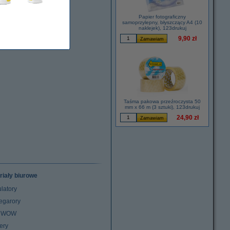
Papier fotograficzny
samoprzylepny, błyszczący A4 (10
naklejek), 123drukuj
9,90 zł
Taśma pakowa przeźroczysta 50
mm x 66 m (3 sztuki), 123drukuj
24,90 zł
riały biurowe
latory
egarory
z WOW
ery