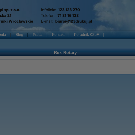
enta
Blog
Praca
Kontakt
Poradnik KSeF
Rex-Rotary