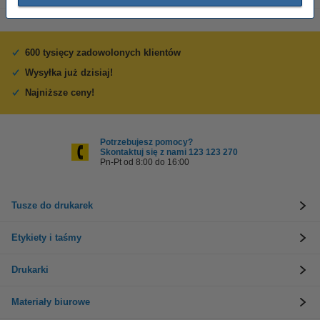
600 tysięcy zadowolonych klientów
Wysyłka już dzisiaj!
Najniższe ceny!
Potrzebujesz pomocy?
Skontaktuj się z nami 123 123 270
Pn-Pt od 8:00 do 16:00
Tusze do drukarek
Etykiety i taśmy
Drukarki
Materiały biurowe