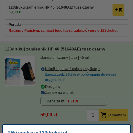
123drukuj zamiennik HP 40 (51640AE) tusz czarny
59,00 zł
Porada
Radzimy Państwu, zamiast tego tuszu, zakupić wersję 123drukuj.
123drukuj zamiennik HP 40 (51640AE) tusz czarny
standard
czarny
tusz
45 ml
Kliknij i sprawdź całą specyfikacje
Zaoszczędź
86,3%
w porównaniu do wersji
oryginalnej!
Dostępny
Zamów na wtorek
Cena za ml
1,31 zł
59,00 zł
Zamawiam
Pliki cookie w 123drukuj.pl