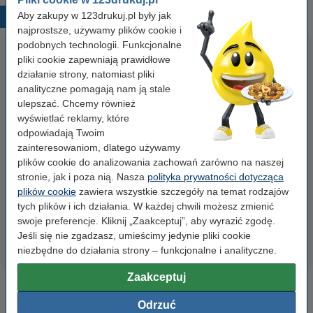
Aby zakupy w 123drukuj.pl były jak
Popularne produkty
najprostsze, używamy plików cookie i
podobnych technologii. Funkcjonalne
pliki cookie zapewniają prawidłowe
działanie strony, natomiast pliki
analityczne pomagają nam ją stale
ulepszać. Chcemy również
wyświetlać reklamy, które
odpowiadają Twoim
zainteresowaniom, dlatego używamy
Papier ksero A4 80 g/m2 (500
Papier ksero A4 80 g/m2 (2500
plików cookie do analizowania zachowań zarówno na naszej
szt.), 123drukuj
szt.), 123drukuj (5 ryz)
stronie, jak i poza nią. Nasza
polityka prywatności dotycząca
plików cookie
zawiera wszystkie szczegóły na temat rodzajów
23,00 zł
110,00 zł
z VAT
z VAT
tych plików i ich działania. W każdej chwili możesz zmienić
swoje preferencje. Kliknij „Zaakceptuj”, aby wyrazić zgodę.
Jeśli się nie zgadzasz, umieścimy jedynie pliki cookie
niezbędne do działania strony – funkcjonalne i analityczne.
Zaakceptuj
Odrzuć