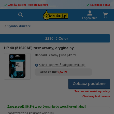
Zamów dzisiaj i odbierz już jutro
Najniższe ceny!
Logowanie
Symbol drukarki
2230 IJ Color
HP 40 (51640AE) tusz czarny, oryginalny
standard
czarny
tusz
42 ml
Kliknij i sprawdź całą specyfikacje
Cena za ml
9,57 zł
Zobacz podobne
Ten produkt został wycofany
Chwilowy brak towaru
Zaoszczędź
86,3%
w porównaniu do wersji oryginalnej!
Zaoszczędź na kosztach wydruku.