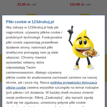
23,00 zł
110,00 zł
z VAT
z VAT
Pliki cookie w 123drukuj.pl
Aby zakupy w 123drukuj.pl były jak
najprostsze, używamy plików cookie i
podobnych technologii. Funkcjonalne
pliki cookie zapewniają prawidłowe
działanie strony, natomiast pliki
analityczne pomagają nam ją stale
ulepszać. Chcemy również
600 tysięcy zadowolonych klientów
wyświetlać reklamy, które
odpowiadają Twoim
Wysyłka już dzisiaj!
zainteresowaniom, dlatego używamy
Najniższe ceny!
plików cookie do analizowania zachowań zarówno na naszej
stronie, jak i poza nią. Nasza
polityka prywatności dotycząca
plików cookie
zawiera wszystkie szczegóły na temat rodzajów
Potrzebujesz pomocy?
tych plików i ich działania. W każdej chwili możesz zmienić
Skontaktuj się z nami 123 123 270
swoje preferencje. Kliknij „Zaakceptuj”, aby wyrazić zgodę.
Pn-Pt od 8:00 do 16:00
Jeśli się nie zgadzasz, umieścimy jedynie pliki cookie