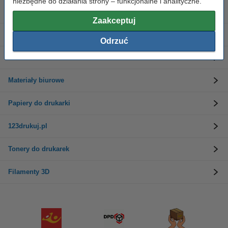
niezbędne do działania strony – funkcjonalne i analityczne.
Tusze do drukarek
Zaakceptuj
Etykiety i taśmy
Odrzuć
Drukarki
Materiały biurowe
Papiery do drukarki
123drukuj.pl
Tonery do drukarek
Filamenty 3D