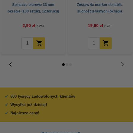
Spinacze biurowe 33 mm
Zestaw 4x marker do tablic
okrągłe (100 sztuk), 123drukuj
suchościeralnych (okrągła
końcówka 2,5 mm) 123drukuj
2,90 zł
19,90 zł
z VAT
z VAT
600 tysięcy zadowolonych klientów
Wysyłka już dzisiaj!
Najniższe ceny!