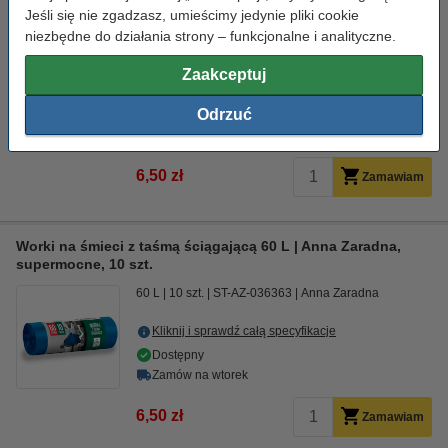
Worki na śmieci z taśmą ściągającą 35 L | Anna Zaradna,
Jeśli się nie zgadzasz, umieścimy jedynie pliki cookie
supermocne, 15 szt.
niezbędne do działania strony – funkcjonalne i analityczne.
35 L
15 szt.
ST-AZ-036370
Anna Zaradna
Zaakceptuj
Kliknij i sprawdź całą specyfikacje
Odrzuć
Dostępny
Zamów na wtorek
6,50 zł
Zamawiam
Worki na śmieci z taśmą ściągającą 60 L | Anna Zaradna,
supermocne, 10 szt.
60 L
10 szt.
ST-AZ-036363
Anna Zaradna
Kliknij i sprawdź całą specyfikacje
Dostępny
Zamów na wtorek
6,50 zł
Zamawiam