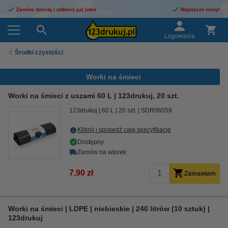
Zamów dzisiaj i odbierz już jutro
Najniższe ceny!
Logowanie
Środki czystości
Worki na śmieci
Worki na śmieci z uszami 60 L | 123drukuj, 20 szt.
123drukuj
60 L
20 szt.
SDR06059
Kliknij i sprawdź całą specyfikacje
Dostępny
Zamów na wtorek
7,90 zł
Zamawiam
Worki na śmieci | LDPE | niebieskie | 240 litrów (10 sztuk) |
123drukuj