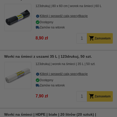
123drukuj
80 x 60 cm
worek na śmieci
60 L
Kliknij i sprawdź całą specyfikacje
Dostępny
Zamów na wtorek
8,90 zł
Zamawiam
Worki na śmieci z uszami 35 L | 123drukuj, 50 szt.
123drukuj
worek na śmieci
35 L
50 szt.
Kliknij i sprawdź całą specyfikacje
Dostępny
Zamów na wtorek
7,90 zł
Zamawiam
Worki na śmieci | HDPE | białe | 20 litrów (20 sztuk) |