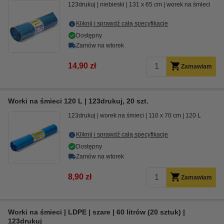
123drukuj
niebieski
131 x 65 cm
worek na śmieci
Kliknij i sprawdź całą specyfikacje
Dostępny
Zamów na wtorek
14,90 zł
Zamawiam
Worki na śmieci 120 L | 123drukuj, 20 szt.
123drukuj
worek na śmieci
110 x 70 cm
120 L
Kliknij i sprawdź całą specyfikacje
Dostępny
Zamów na wtorek
8,90 zł
Zamawiam
Worki na śmieci | LDPE | szare | 60 litrów (20 sztuk) |
123drukuj