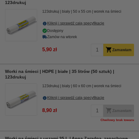
123drukuj
123drukuj
biały
50 x 55 cm
worek na śmieci
Kliknij i sprawdź całą specyfikacje
Dostępny
Zamów na wtorek
5,90 zł
Zamawiam
Worki na śmieci | HDPE | białe | 35 litrów (50 sztuk) |
123drukuj
123drukuj
biały
60 x 60 cm
worek na śmieci
Kliknij i sprawdź całą specyfikacje
8,90 zł
Zamawiam
Chwilowy brak towaru
Worki na śmieci z uszami 35 L | Anna Zaradna, zapachowe,