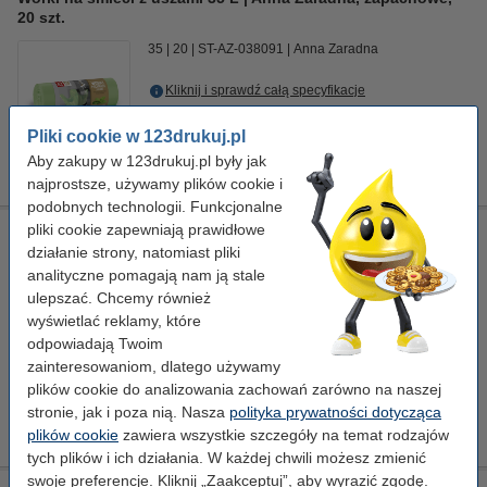
20 szt.
35
20
ST-AZ-038091
Anna Zaradna
Kliknij i sprawdź całą specyfikacje
8,90 zł
Pliki cookie w 123drukuj.pl
Zamawiam
Aby zakupy w 123drukuj.pl były jak
Chwilowy brak towaru
najprostsze, używamy plików cookie i
podobnych technologii. Funkcjonalne
pliki cookie zapewniają prawidłowe
Worki na śmieci z uszami 120 L | Anna Zaradna, zapachowe,
działanie strony, natomiast pliki
6 szt.
analityczne pomagają nam ją stale
120
6
ST-AZ-038114
Anna Zaradna
ulepszać. Chcemy również
wyświetlać reklamy, które
Kliknij i sprawdź całą specyfikacje
odpowiadają Twoim
Dostępny
zainteresowaniom, dlatego używamy
Zamów na wtorek
plików cookie do analizowania zachowań zarówno na naszej
stronie, jak i poza nią. Nasza
polityka prywatności dotycząca
7,50 zł
Zamawiam
plików cookie
zawiera wszystkie szczegóły na temat rodzajów
tych plików i ich działania. W każdej chwili możesz zmienić
swoje preferencje. Kliknij „Zaakceptuj”, aby wyrazić zgodę.