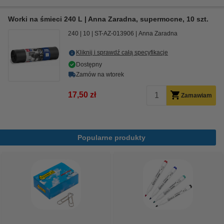
Worki na śmieci 240 L | Anna Zaradna, supermocne, 10 szt.
240
10
ST-AZ-013906
Anna Zaradna
Kliknij i sprawdź całą specyfikacje
Dostępny
Zamów na wtorek
17,50 zł
Zamawiam
Popularne produkty