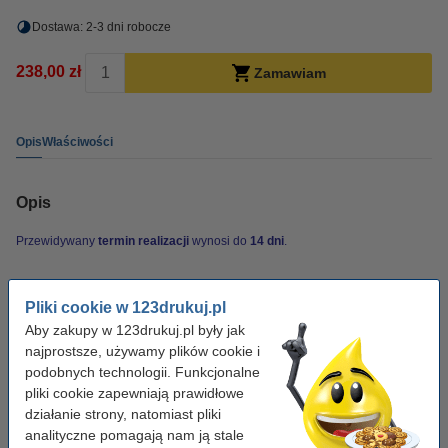
Dostawa: 2-3 dni robocze
238,00 zł
Zamawiam
Opis
Właściwości
Opis
Przewidywany
termin realizacji
wynosi do
14 dni
.
Właściwości
Pliki cookie w 123drukuj.pl
Aby zakupy w 123drukuj.pl były jak
Kolor:
-
najprostsze, używamy plików cookie i
podobnych technologii. Funkcjonalne
Typ:
Zszywki
pliki cookie zapewniają prawidłowe
Wersja:
Standard
działanie strony, natomiast pliki
analityczne pomagają nam ją stale
Pojemność:
3 x 5.000 szt.