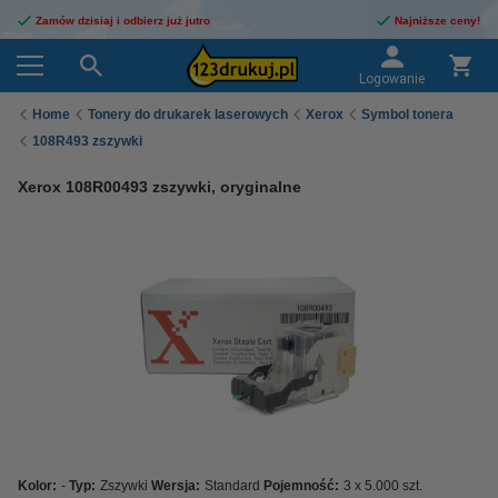
Zamów dzisiaj i odbierz już jutro
Najniższe ceny!
Logowanie
Home
Tonery do drukarek laserowych
Xerox
Symbol tonera
108R493 zszywki
Xerox 108R00493 zszywki, oryginalne
Kolor:
-
Typ:
Zszywki
Wersja:
Standard
Pojemność:
3 x 5.000 szt.