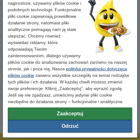
najprostsze, używamy plików cookie i
Typ:
toner
podobnych technologii. Funkcjonalne
pliki cookie zapewniają prawidłowe
Wersja:
Standard (3 sztuki)
działanie strony, natomiast pliki
analityczne pomagają nam ją stale
Marka:
Xerox
ulepszać. Chcemy również
OEM:
006R90147
wyświetlać reklamy, które
odpowiadają Twoim
Numer artykułu:
046834
zainteresowaniom, dlatego używamy
Numer:
006R90147
plików cookie do analizowania zachowań zarówno na naszej
stronie, jak i poza nią. Nasza
polityka prywatności dotycząca
plików cookie
zawiera wszystkie szczegóły na temat rodzajów
Wskazówka: zamów papier
tych plików i ich działania. W każdej chwili możesz zmienić
swoje preferencje. Kliknij „Zaakceptuj”, aby wyrazić zgodę.
Papier ksero A4 80 g/m2 (2500 szt.), 123drukuj
(5 ryz)
Jeśli się nie zgadzasz, umieścimy jedynie pliki cookie
110,00 zł
niezbędne do działania strony – funkcjonalne i analityczne.
Zaakceptuj
Odrzuć