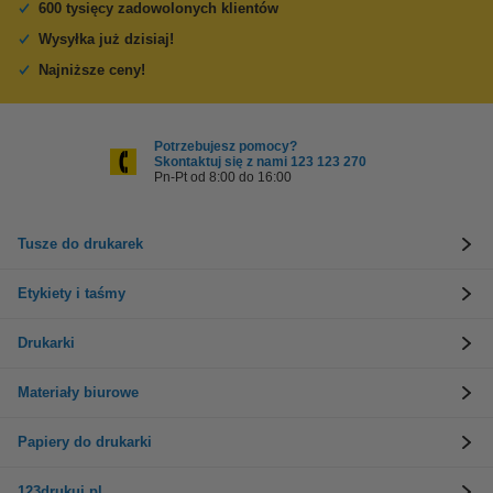
600 tysięcy zadowolonych klientów
Wysyłka już dzisiaj!
Najniższe ceny!
Potrzebujesz pomocy?
Skontaktuj się z nami 123 123 270
Pn-Pt od 8:00 do 16:00
Tusze do drukarek
Etykiety i taśmy
Drukarki
Materiały biurowe
Papiery do drukarki
123drukuj.pl