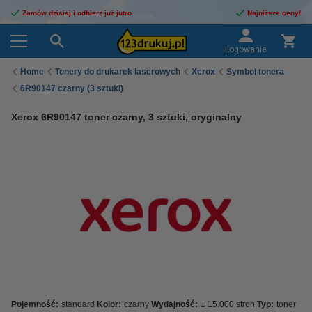
Zamów dzisiaj i odbierz już jutro
Najniższe ceny!
Logowanie
Home
Tonery do drukarek laserowych
Xerox
Symbol tonera
6R90147 czarny (3 sztuki)
Xerox 6R90147 toner czarny, 3 sztuki, oryginalny
Pojemność:
standard
Kolor:
czarny
Wydajność:
± 15.000 stron
Typ:
toner