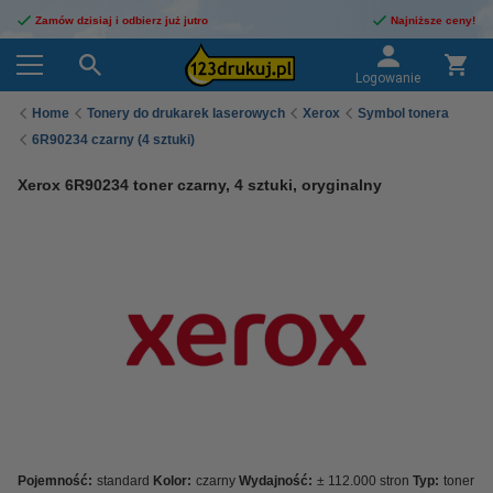
Zamów dzisiaj i odbierz już jutro
Najniższe ceny!
Logowanie
Home
Tonery do drukarek laserowych
Xerox
Symbol tonera
6R90234 czarny (4 sztuki)
Xerox 6R90234 toner czarny, 4 sztuki, oryginalny
Pojemność:
standard
Kolor:
czarny
Wydajność:
± 112.000 stron
Typ:
toner