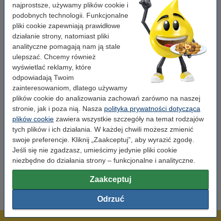
najprostsze, używamy plików cookie i
Typ:
toner
podobnych technologii. Funkcjonalne
pliki cookie zapewniają prawidłowe
Wersja:
Standard (4 sztuki)
działanie strony, natomiast pliki
analityczne pomagają nam ją stale
Marka:
Xerox
ulepszać. Chcemy również
OEM:
006R90234
wyświetlać reklamy, które
odpowiadają Twoim
Numer artykułu:
046853
zainteresowaniom, dlatego używamy
Numer:
006R90234
plików cookie do analizowania zachowań zarówno na naszej
stronie, jak i poza nią. Nasza
polityka prywatności dotycząca
plików cookie
zawiera wszystkie szczegóły na temat rodzajów
Wskazówka: zamów papier
tych plików i ich działania. W każdej chwili możesz zmienić
swoje preferencje. Kliknij „Zaakceptuj”, aby wyrazić zgodę.
Papier ksero A4 80 g/m2 (2500 szt.), 123drukuj
(5 ryz)
Jeśli się nie zgadzasz, umieścimy jedynie pliki cookie
110,00 zł
niezbędne do działania strony – funkcjonalne i analityczne.
Zaakceptuj
Odrzuć