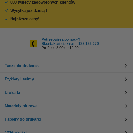
600 tysięcy zadowolonych klientów
Wysyłka już dzisiaj!
Najniższe ceny!
Potrzebujesz pomocy?
Skontaktuj się z nami 123 123 270
Pn-Pt od 8:00 do 16:00
Tusze do drukarek
Etykiety i taśmy
Drukarki
Materiały biurowe
Papiery do drukarki
123drukuj.pl