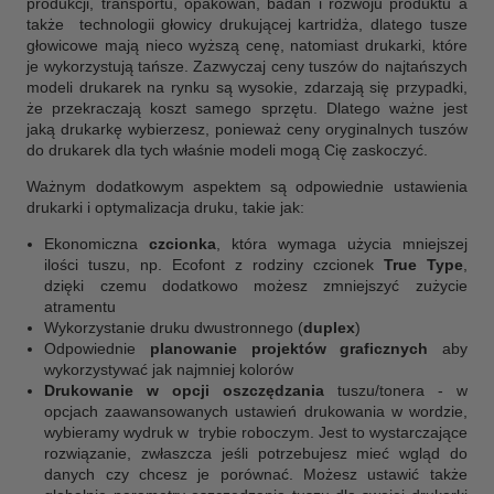
produkcji, transportu, opakowań, badań i rozwoju produktu a
także technologii głowicy drukującej kartridża, dlatego tusze
głowicowe mają nieco wyższą cenę, natomiast drukarki, które
je wykorzystują tańsze. Zazwyczaj ceny tuszów do najtańszych
modeli drukarek na rynku są wysokie, zdarzają się przypadki,
że przekraczają koszt samego sprzętu. Dlatego ważne jest
jaką drukarkę wybierzesz, ponieważ ceny oryginalnych tuszów
do drukarek dla tych właśnie modeli mogą Cię zaskoczyć.
Ważnym dodatkowym aspektem są odpowiednie ustawienia
drukarki i optymalizacja druku, takie jak:
Ekonomiczna
czcionka
, która wymaga użycia mniejszej
ilości tuszu, np. Ecofont z rodziny czcionek
True Type
,
dzięki czemu dodatkowo możesz zmniejszyć zużycie
atramentu
Wykorzystanie druku dwustronnego (
duplex
)
Odpowiednie
planowanie projektów graficznych
aby
wykorzystywać jak najmniej kolorów
Drukowanie w opcji oszczędzania
tuszu/tonera - w
opcjach zaawansowanych ustawień drukowania w wordzie,
wybieramy wydruk w trybie roboczym. Jest to wystarczające
rozwiązanie, zwłaszcza jeśli potrzebujesz mieć wgląd do
danych czy chcesz je porównać. Możesz ustawić także