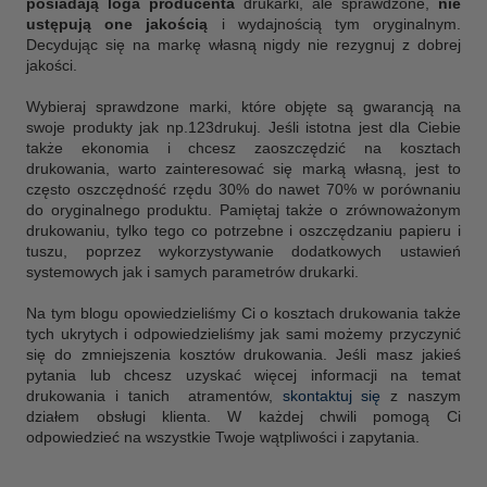
posiadają loga producenta
drukarki, ale sprawdzone,
nie
ustępują one jakością
i wydajnością tym oryginalnym.
Decydując się na markę własną nigdy nie rezygnuj z dobrej
jakości.
Wybieraj sprawdzone marki, które objęte są gwarancją na
swoje produkty jak np.123drukuj. Jeśli istotna jest dla Ciebie
także ekonomia i chcesz zaoszczędzić na kosztach
drukowania, warto zainteresować się marką własną, jest to
często oszczędność rzędu 30% do nawet 70% w porównaniu
do oryginalnego produktu. Pamiętaj także o zrównoważonym
drukowaniu, tylko tego co potrzebne i oszczędzaniu papieru i
tuszu, poprzez wykorzystywanie dodatkowych ustawień
systemowych jak i samych parametrów drukarki.
Na tym blogu opowiedzieliśmy Ci o kosztach drukowania także
tych ukrytych i odpowiedzieliśmy jak sami możemy przyczynić
się do zmniejszenia kosztów drukowania.
Jeśli masz jakieś
pytania lub chcesz uzyskać więcej informacji na temat
drukowania i tanich atramentów,
skontaktuj się
z naszym
działem obsługi klienta. W każdej chwili pomogą Ci
odpowiedzieć na wszystkie Twoje wątpliwości i zapytania.