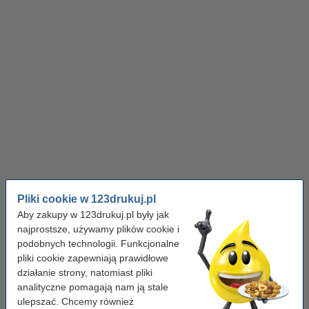
Myszki i klawiatury
Drukarki atramentowe
Pliki cookie w 123drukuj.pl
Aby zakupy w 123drukuj.pl były jak
najprostsze, używamy plików cookie i
podobnych technologii. Funkcjonalne
Jakie czynniki przemawiają za
pliki cookie zapewniają prawidłowe
działanie strony, natomiast pliki
wyborem marki własnej?
analityczne pomagają nam ją stale
ulepszać. Chcemy również
Tusze do drukarek