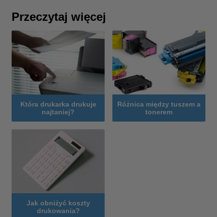
Przeczytaj więcej
Która drukarka drukuje
Różnica między tuszem a
najtaniej?
tonerem
Jak obniżyć koszty
drukowania?