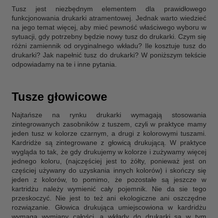
Tusz jest niezbędnym elementem dla prawidłowego
funkcjonowania drukarki atramentowej. Jednak warto wiedzieć
na jego temat więcej, aby mieć pewność właściwego wyboru w
sytuacji, gdy potrzebny będzie nowy tusz do drukarki. Czym się
różni zamiennik od oryginalnego wkładu? Ile kosztuje tusz do
drukarki? Jak napełnić tusz do drukarki? W poniższym tekście
odpowiadamy na te i inne pytania.
Tusze głowicowe
Najtańsze na rynku drukarki wymagają stosowania
zintegrowanych zasobników z tuszem, czyli w praktyce mamy
jeden tusz w kolorze czarnym, a drugi z kolorowymi tuszami.
Kardridże są zintegrowane z głowicą drukującą. W praktyce
wygląda to tak, że gdy drukujemy w kolorze i zużywamy więcej
jednego koloru, (najczęściej jest to żółty, ponieważ jest on
częściej używany do uzyskania innych kolorów) i skończy się
jeden z kolorów, to pomimo, że pozostałe są jeszcze w
kartridżu należy wymienić cały pojemnik. Nie da sie tego
przeskoczyć. Nie jest to też ani ekologiczne ani oszczędne
rozwiązanie. Głowica drukująca umiejscowiona w kardridżu
wymaga wymiany całości, a wkłady do drukarki są w tym