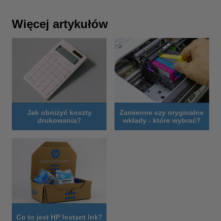
Więcej artykułów
Jak obniżyć koszty
Zamienne czy oryginalne
drukowania?
wkłady - które wybrać?
Co to jest HP Instant Ink?