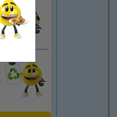
ż
4
a
h
h
a
s
ą
–
e