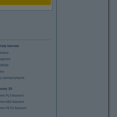
riały biurowe
latory
egarory
z WOW
ery
y samoprzylepne
menty 3D
 mm PLA filament
 mm ABS filament
 mm PETG filament