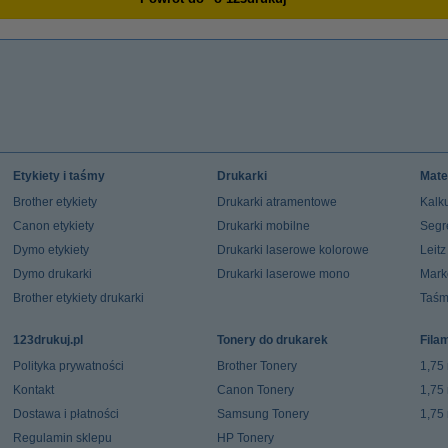
Etykiety i taśmy
Drukarki
Mate
Brother etykiety
Drukarki atramentowe
Kalku
Canon etykiety
Drukarki mobilne
Segr
Dymo etykiety
Drukarki laserowe kolorowe
Leit
Dymo drukarki
Drukarki laserowe mono
Mark
Brother etykiety drukarki
Taśm
123drukuj.pl
Tonery do drukarek
Fila
Polityka prywatności
Brother Tonery
1,75
Kontakt
Canon Tonery
1,75
Dostawa i płatności
Samsung Tonery
1,75
Regulamin sklepu
HP Tonery