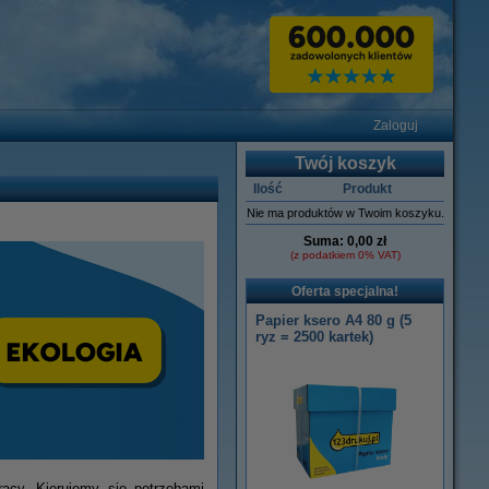
Zaloguj
Twój koszyk
Ilość
Produkt
Nie ma produktów w Twoim koszyku.
Suma:
0,00 zł
(z podatkiem 0% VAT)
Oferta specjalna!
Papier ksero A4 80 g (5
ryz = 2500 kartek)
acy. Kierujemy się potrzebami