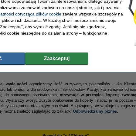
, które odpowiadają Twoim zainteresowaniom, dlatego używamy
alizowania zachowań zarówno na naszej stronie, jak i poza nią.
watności dotycząca plików cookie
zawiera wszystkie szczegóły na
 plików i ich działania. W każdej chwili możesz zmienić swoje
orytetów jest szybka i terminowa realizacja zamówień
–
często krótsza, ni
 „Zaakceptuj”, aby wyrazić zgodę. Jeśli się nie zgadzasz,
rawnej logistyce jesteśmy w stanie dostarczyć produkty
nawet w ciągu 2
liki cookie niezbędne do działania strony – funkcjonalne i
 maksymalny komfort zakupów. Dbamy o długofalowe relacje oparte n
ugi, co potwierdza fakt, że zaufało nam już
ponad 600.000 zadowolonyc
 Klienci wracają po kolejne zamówienia i polecają nasze usługi innym, a ic
ym miernikiem skuteczności naszej pracy.
ć
Zaakceptuj
ej wydajności
ograniczamy ilość zużywanych pojemników
–
dla Klient
zu lub tonera, a dla środowiska mniej odpadów.
Każdy, kto zamawia od na
ię do ponownego przetworzenia,
otrzymuje w przesyłce kopertę zwrotn
u. Wystarczy włożyć zużyte opakowanie do koperty i nadać je na poczcie 
teśmy obojętni na otaczający nas świat. Angażujemy się w akcje ekologiczn
cej mozna znaleźć zaglądając do zakładki
Odpowiedzialny biznes
.
Powrót do "o 123drukuj"