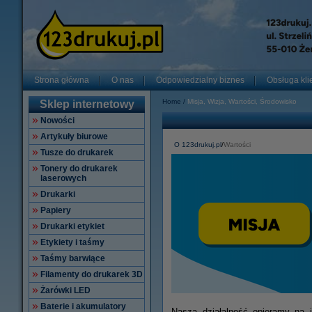
Strona główna
O nas
Odpowiedzialny biznes
Obsługa kli
Home
Misja, Wizja, Wartości, Środowisko
Sklep internetowy
Nowości
Artykuły biurowe
O 123drukuj.pl
/
Wartości
Tusze do drukarek
Tonery do drukarek
laserowych
Drukarki
Papiery
Drukarki etykiet
Etykiety i taśmy
Taśmy barwiące
Filamenty do drukarek 3D
Żarówki LED
Baterie i akumulatory
Naszą działalność opieramy na 