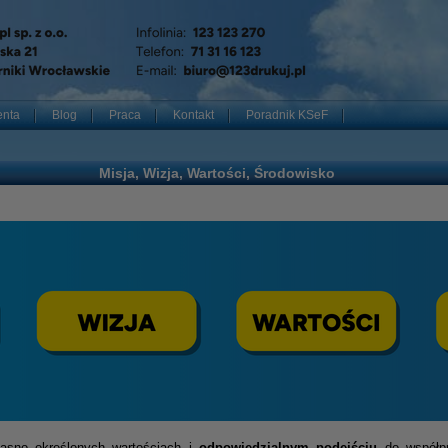
enta
Blog
Praca
Kontakt
Poradnik KSeF
Misja, Wizja, Wartości, Środowisko
jasno określonych wartościach i
odpowiedzialnym podejściu
do współpr