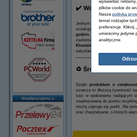
wyświetlać reklamy
✔️ Wartości
plików cookie do an
Nasza
polityka pry
temat rodzajów tych
Jednym z naszych kluczowych pri
preferencje. Kliknij
oczekują tego Klienci. Dzięki sp
umieścimy jedynie p
godzin
, zapewniając tym samym
analityczne.
zaufaniu i wysokiej jakości obsł
Klientów
. Cieszymy się, gdy nasi
satysfakcja jest dla nas najlepsz
Odrzu
♻️ Środowisko
Dzięki
produktom o zwiększon
oznacza to dłuższą żywotność tus
tusz w opakowaniu nadającym s
Współpracujemy z:
zaadresowaną do punktu recykling
resztą zajmuje się punkt
. Nie jes
oraz charytatywne, o których wię