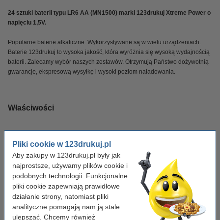
24 sztuki baterii typu LR6 AA (MN1500) marki 123drukuj Xtreme Power o
napięciu 1,5V.
Popularne baterie alkaliczne. Wykorzystywane są w wielu urządzeniach.
Baterie 123drukuj to wysoka jakość, która wyróżnia się wysoką wydajnością
baterii. Zalecamy wybór naszych zestawów. Otrzymują Państwo dożywotnią
gwarancje, ekspresową wysyłkę i wysoki poziom naładowania.
Właściwości
Marka:
123drukuj
Pliki cookie w 123drukuj.pl
Typ:
bateria
Aby zakupy w 123drukuj.pl były jak
Napięcie:
najprostsze, używamy plików cookie i
1,5
podobnych technologii. Funkcjonalne
Wydajność:
2900 mAh
pliki cookie zapewniają prawidłowe
działanie strony, natomiast pliki
Wymiary:
14 x 14 x 50 mm
analityczne pomagają nam ją stale
Ilość:
24 szt.
ulepszać. Chcemy również