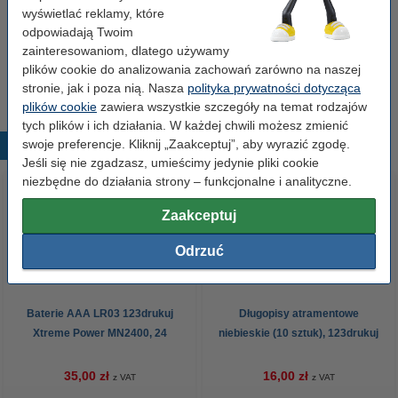
wyświetlać reklamy, które
Waga:
14
odpowiadają Twoim
zainteresowaniom, dlatego używamy
plików cookie do analizowania zachowań zarówno na naszej
Do pobrania
stronie, jak i poza nią. Nasza
Ostrzeżenie
polityka prywatności dotycząca
plików cookie
zawiera wszystkie szczegóły na temat rodzajów
tych plików i ich działania. W każdej chwili możesz zmienić
swoje preferencje. Kliknij „Zaakceptuj”, aby wyrazić zgodę.
Popularne produkty
Jeśli się nie zgadzasz, umieścimy jedynie pliki cookie
niezbędne do działania strony – funkcjonalne i analityczne.
Zaakceptuj
Odrzuć
Baterie AAA LR03 123drukuj
Długopisy atramentowe
Xtreme Power MN2400, 24
niebieskie (10 sztuk), 123drukuj
sztuki
35,00 zł
16,00 zł
z VAT
z VAT